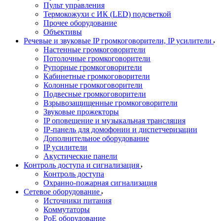
Пульт управления
Термокожухи с ИК (LED) подсветкой
Прочее оборудование
Объективы
Речевые и звуковые IP громкоговорители, IP усилители
Настенные громкоговорители
Потолочные громкоговорители
Рупорные громкоговорители
Кабинетные громкоговорители
Колонные громкоговорители
Подвесные громкоговорители
Взрывозащищенные громкоговорители
Звуковые прожекторы
IP оповещение и музыкальная трансляция
IP-панель для домофонии и диспетчеризации
Дополнительное оборудование
IP усилители
Акустические панели
Контроль доступа и сигнализация
Контроль доступа
Охранно-пожарная сигнализация
Сетевое оборудование
Источники питания
Коммутаторы
PoE оборудование