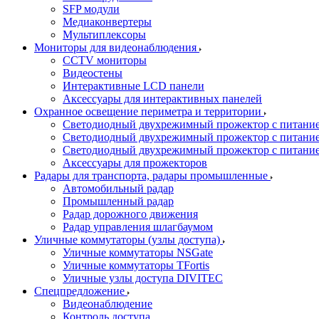
SFP модули
Медиаконвертеры
Мультиплексоры
Мониторы для видеонаблюдения
CCTV мониторы
Видеостены
Интерактивные LCD панели
Аксессуары для интерактивных панелей
Охранное освещение периметра и территории
Светодиодный двухрежимный прожектор с питан
Светодиодный двухрежимный прожектор с питан
Светодиодный двухрежимный прожектор с питани
Аксессуары для прожекторов
Радары для транспорта, радары промышленные
Автомобильный радар
Промышленный радар
Радар дорожного движения
Радар управления шлагбаумом
Уличные коммутаторы (узлы доступа)
Уличные коммутаторы NSGate
Уличные коммутаторы TFortis
Уличные узлы доступа DIVITEC
Спецпредложение
Видеонаблюдение
Контроль доступа