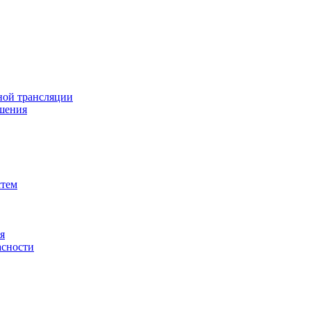
ной трансляции
шения
стем
я
асности