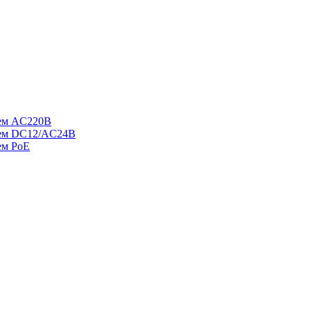
ием AC220В
ием DC12/AC24В
ем PoE