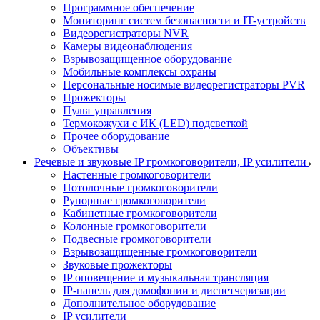
Программное обеспечение
Мониторинг систем безопасности и IT-устройств
Видеорегистраторы NVR
Камеры видеонаблюдения
Взрывозащищенное оборудование
Мобильные комплексы охраны
Персональные носимые видеорегистраторы PVR
Прожекторы
Пульт управления
Термокожухи с ИК (LED) подсветкой
Прочее оборудование
Объективы
Речевые и звуковые IP громкоговорители, IP усилители
Настенные громкоговорители
Потолочные громкоговорители
Рупорные громкоговорители
Кабинетные громкоговорители
Колонные громкоговорители
Подвесные громкоговорители
Взрывозащищенные громкоговорители
Звуковые прожекторы
IP оповещение и музыкальная трансляция
IP-панель для домофонии и диспетчеризации
Дополнительное оборудование
IP усилители