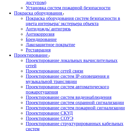
доступом)
Установка систем пожарной безопасности
Покраска оборудования
Покраска оборудования систем безопасности в
цвета интерьера/ экстерьера объекта
Антидождь/ антигрязь
Антикоррозия
Брендирование
Лакозащитное покрытие
Реставрация
Проектирование
Проектирование локальных вычислительных
сетей
Проектирование сетей связи
Проектирование систем IP-оповещения и
музыкальной трансляции
Проектирование систем автоматического
пожаротушения
Проектирование систем видеонаблюдения
Проектирование систем охранной сигнализации
Проектирование систем пожарной сигнализации
Проектирование СКУД
Проектирование СОУЭ
Проектирование структурированных кабельных
систем