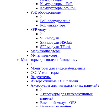
Коммутаторы с PoE
Коммутаторы без PoE
PoE оборудование
PoE оборудование
PoE-инжекторы
SFP модули
SFP модули
SFP модули NSGate
SFP модули TFortis
Медиаконвертеры
Мультиплексоры
Мониторы для видеонаблюдения
Мониторы для видеонаблюдения
CCTV мониторы
Видеостены
Интерактивные LCD панели
Аксессуары для интерактивных панелей
Аксессуары для интерактивных
панелей
Внешний модуль OPS
Напольные стойки