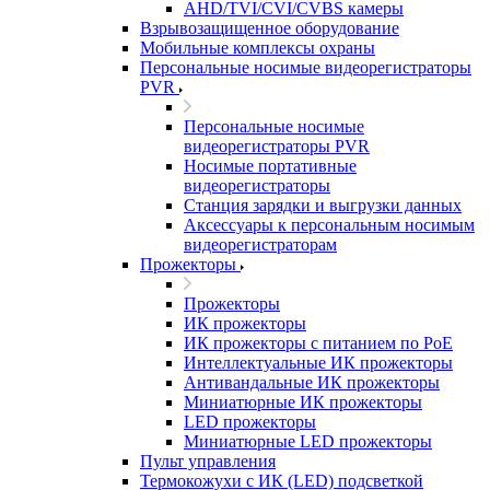
AHD/TVI/CVI/CVBS камеры
Взрывозащищенное оборудование
Мобильные комплексы охраны
Персональные носимые видеорегистраторы
PVR
Персональные носимые
видеорегистраторы PVR
Носимые портативные
видеорегистраторы
Станция зарядки и выгрузки данных
Аксессуары к персональным носимым
видеорегистраторам
Прожекторы
Прожекторы
ИК прожекторы
ИК прожекторы с питанием по PoE
Интеллектуальные ИК прожекторы
Антивандальные ИК прожекторы
Миниатюрные ИК прожекторы
LED прожекторы
Миниатюрные LED прожекторы
Пульт управления
Термокожухи с ИК (LED) подсветкой