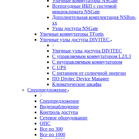
Уличные коммутаторы NSGate
Всепогодные ИБП с системой
микроклимата NSGate
Дополнительная комплектация NSBon-
xx
Узлы доступа NSGate
Уличные коммутаторы TFortis
Уличные узлы доступа DIVITEC
Уличные узлы доступа DIVITEC
С управляемым коммутатором L2/L3
С неуправляемым коммутатором
С UPS
С питанием от солнечной энергии
ПО Divitec Device Manager
Климатические шкафы
Спецпредложение
Спецпредложение
Видеонаблюдение
Контроль доступа
Сетевое оборудование
ОПС
Все по 300
Все по 1000