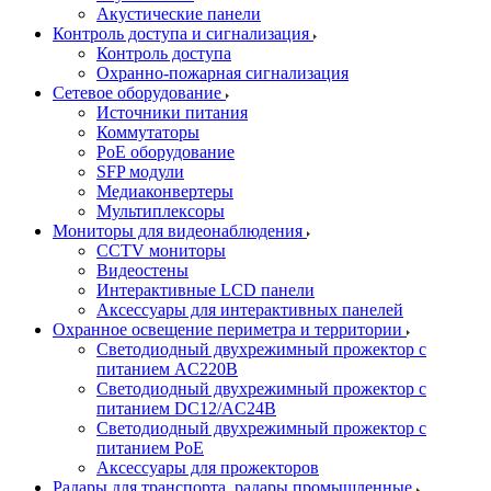
Акустические панели
Контроль доступа и сигнализация
Контроль доступа
Охранно-пожарная сигнализация
Сетевое оборудование
Источники питания
Коммутаторы
PoE оборудование
SFP модули
Медиаконвертеры
Мультиплексоры
Мониторы для видеонаблюдения
CCTV мониторы
Видеостены
Интерактивные LCD панели
Аксессуары для интерактивных панелей
Охранное освещение периметра и территории
Светодиодный двухрежимный прожектор с
питанием AC220В
Светодиодный двухрежимный прожектор с
питанием DC12/AC24В
Светодиодный двухрежимный прожектор с
питанием PoE
Аксессуары для прожекторов
Радары для транспорта, радары промышленные