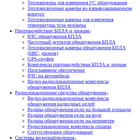
Тепловизоры для измерения t°С оборудования
Тепловизионные камеры во взрывозащищенном
корпусе
Тепловизионные камеры для измерения
температуры тела человека
Противодействие БПЛА и дронам
РЛС обнаружения БПЛА
Частотный детектор обнаружения БПЛА
Тепловизионные камеры обнаружения БПЛА
(БВС, дронов)
GPS-спуфер
Комплексы противодействия БПЛА и дронам
Программное обеспечение
РЛС на автомобиль
Видео-радиолокационные комплексы
обнаружения БПЛА
Радиолокационные средства обнаружения
Видео-радиолокационные комплексы
обнаружения надводных целей
Радары обнаружения цели на большой площади
Радары обнаружения цели на воде
Радары обнаружения цели на периметре
Радиолокационные комплексы охраны
Сопутствующее оборудование
Системы видеонаблюдения