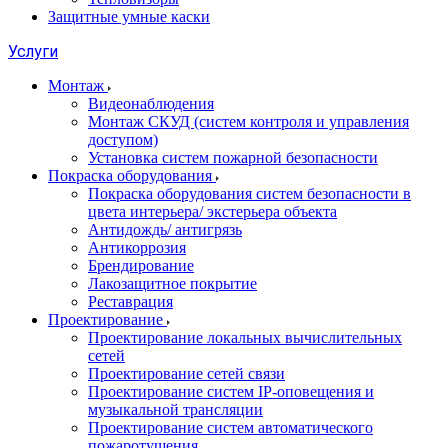
Защитные умные каски
Услуги
Монтаж
Видеонаблюдения
Монтаж СКУД (систем контроля и управления
доступом)
Установка систем пожарной безопасности
Покраска оборудования
Покраска оборудования систем безопасности в
цвета интерьера/ экстерьера объекта
Антидождь/ антигрязь
Антикоррозия
Брендирование
Лакозащитное покрытие
Реставрация
Проектирование
Проектирование локальных вычислительных
сетей
Проектирование сетей связи
Проектирование систем IP-оповещения и
музыкальной трансляции
Проектирование систем автоматического
пожаротушения