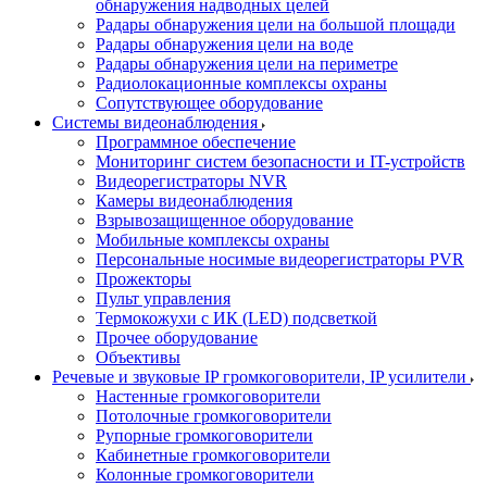
обнаружения надводных целей
Радары обнаружения цели на большой площади
Радары обнаружения цели на воде
Радары обнаружения цели на периметре
Радиолокационные комплексы охраны
Сопутствующее оборудование
Системы видеонаблюдения
Программное обеспечение
Мониторинг систем безопасности и IT-устройств
Видеорегистраторы NVR
Камеры видеонаблюдения
Взрывозащищенное оборудование
Мобильные комплексы охраны
Персональные носимые видеорегистраторы PVR
Прожекторы
Пульт управления
Термокожухи с ИК (LED) подсветкой
Прочее оборудование
Объективы
Речевые и звуковые IP громкоговорители, IP усилители
Настенные громкоговорители
Потолочные громкоговорители
Рупорные громкоговорители
Кабинетные громкоговорители
Колонные громкоговорители