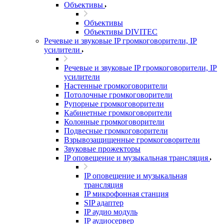
Объективы
Объективы
Объективы DIVITEC
Речевые и звуковые IP громкоговорители, IP
усилители
Речевые и звуковые IP громкоговорители, IP
усилители
Настенные громкоговорители
Потолочные громкоговорители
Рупорные громкоговорители
Кабинетные громкоговорители
Колонные громкоговорители
Подвесные громкоговорители
Взрывозащищенные громкоговорители
Звуковые прожекторы
IP оповещение и музыкальная трансляция
IP оповещение и музыкальная
трансляция
IP микрофонная станция
SIP адаптер
IP аудио модуль
IP аудиосервер