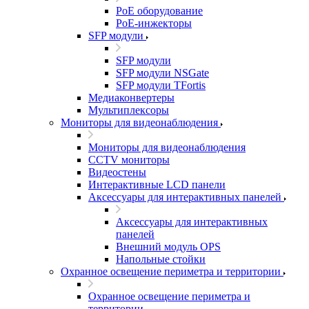
PoE оборудование
PoE-инжекторы
SFP модули
SFP модули
SFP модули NSGate
SFP модули TFortis
Медиаконвертеры
Мультиплексоры
Мониторы для видеонаблюдения
Мониторы для видеонаблюдения
CCTV мониторы
Видеостены
Интерактивные LCD панели
Аксессуары для интерактивных панелей
Аксессуары для интерактивных
панелей
Внешний модуль OPS
Напольные стойки
Охранное освещение периметра и территории
Охранное освещение периметра и
территории