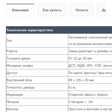
Описание
Как купить
Оплата
Дост
Технические характеристики
Автономный электронный м
Тип
со встроенным контроллер
Работа
Замки работают в режиме с
Толщина двери
От 10 до 30 мм
Материал шкафа
ДСП, МДФ, HPL, CDF, метал
Доступ
По карте/ брелоку/ браслету
Внутренний блок
68 х 135 х 20 мм
Толкатель дверцы
Есть
Индикация
Открытия замка и тревоги
Питание
3 батареи — АА
Монтаж
Простота в монтаже и настр