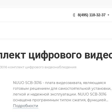
8(495) 118-32-37
плект цифрового виде
3016 комплект цифрового видеонаблюдения
NUUO SCB-3016 - плата видеозахвата, являющаяся
готовым решением для самостоятельной установки,
легкой и надежной эксплуатации. NUUO SCB-3016
оснащена программным типом сжатия, функцией
экспорта видеоизображения, передачи видео по сет
Подробности
доступа через Web-браузер. NUUO SCB-3016