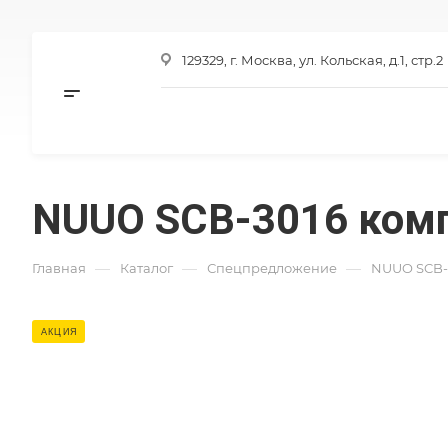
129329, г. Москва, ул. Кольская, д.1, стр.2
NUUO SCB-3016 ком
—
—
—
Главная
Каталог
Спецпредложение
NUUO SCB-
АКЦИЯ