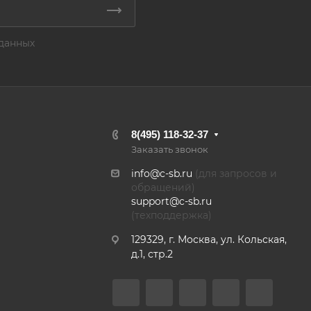
данных
8(495) 118-32-37
Заказать звонок
info@c-sb.ru
(для запросов и
обращений)
support@c-sb.ru
(техподдержка)
129329, г. Москва, ул. Кольская,
д.1, стр.2