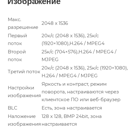
Изображение
Макс.
2048 x 1536
разрешение
Первый
20к/с (2048 x 1536), 25к/с
поток
(1920×1080),H.264 / MPEG4
Второй
25к/с (704×576),H.264 / MPEG4 /
поток
MJPEG
20к/с (2048 x 1536), 25к/с (1920×1080),
Третий поток
H.264 / MPEG4 / MJPEG
Яркость и контраст, режим
Настройки
поворота, настраиваются через
изображения
клиентское ПО или веб-браузер
BLC
Есть, зона настраивается
Наложение
128 x 128, BMP 24bit, зона
изображения
настраивается