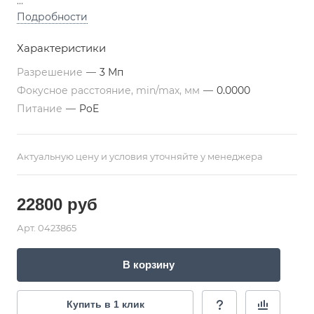
Технология: IP видеокамера
Подробности
Исполнение: купольная вандалозащищенная
Характеристики
Разрешение: Full HD 1080P 2048х1536
Матрица: 1/3 CMOS
Разрешение
—
3 Мп
Тип объектива: вариофокальный 2,8-12 мм
Фокусное расстояние, min/max, мм
—
0.0000
Питание
—
PoE
Актуальную цену и условия уточняйте у менеджера
22800
руб
Арт.
0423865
В корзину
Купить в 1 клик