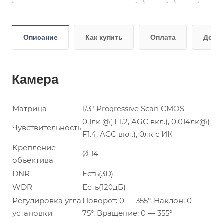
Описание
Как купить
Оплата
Дост
Камера
Матрица
1/3" Progressive Scan CMOS
0.1лк @( F1.2, AGC вкл.), 0.014лк@(
Чувствительность
F1.4, AGC вкл.), 0лк с ИК
Крепление
Ø 14
объектива
DNR
Есть(3D)
WDR
Есть(120дБ)
Регулировка угла
Поворот: 0 — 355°, Наклон: 0 —
установки
75°, Вращение: 0 — 355°