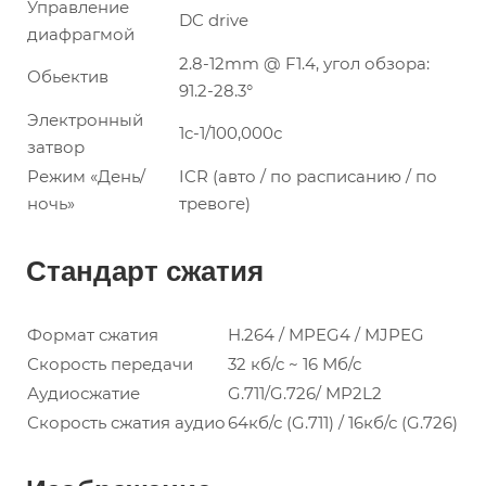
Управление
DC drive
диафрагмой
2.8-12mm @ F1.4, угол обзора:
Обьектив
91.2-28.3°
Электронный
1c-1/100,000с
затвор
Режим «День/
ICR (авто / по расписанию / по
ночь»
тревоге)
Стандарт сжатия
Формат сжатия
H.264 / MPEG4 / MJPEG
Скорость передачи
32 кб/с ~ 16 Мб/с
Аудиосжатие
G.711/G.726/ MP2L2
Скорость сжатия аудио
64кб/с (G.711) / 16кб/с (G.726)