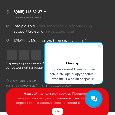
8(495) 118-32-37
Заказать звонок
info@c-sb.ru
(для запросов и обращений)
support@c-sb.ru
(техподдержка)
129329, г. Москва, ул. Кольская, д.1, стр.2
Виктор
*
Бренды организации Meta, признанной экстремистской и
запрещённой на территории РФ
Здравствуйте! Готов помочь
вам в выборе оборудования и
ответить на ваши вопросы!
© 2026 Контур СБ
ИНН 7716853034 / ОГРН 1177746313326
Наш сайт использует cookies. Продолжая
Политика конфиденциальности
им пользоваться, вы соглашаетесь на обработку
персональных данных в соответствии с
политикой
.
Разработка сайта – Веб-Центр
Ок