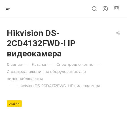
Hikvision DS-
2CD4132FWD-I IP
видеокамера
—
—
—
Главная
Каталог
Спецпредложение
Спецпредложения на оборудование для
видеонаблюдения
—
Hikvision DS-2CD4132FWD-I IP видеокамера
АКЦИЯ