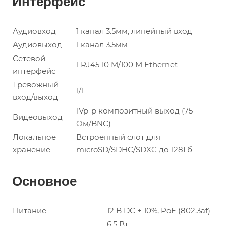
Интерфейс
Аудиовход
1 канал 3.5мм, линейный вход
Аудиовыход
1 канал 3.5мм
Сетевой
1 RJ45 10 M/100 M Ethernet
интерфейс
Тревожный
1/1
вход/выход
1Vp-p композитный выход (75
Видеовыход
Ом/BNC)
Локальное
Встроенный слот для
хранение
microSD/SDHC/SDXC до 128Гб
Основное
Питание
12 B DC ± 10%, PoE (802.3af)
6.5 Вт