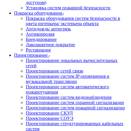
доступом)
Установка систем пожарной безопасности
Покраска оборудования
Покраска оборудования систем безопасности в
цвета интерьера/ экстерьера объекта
Антидождь/ антигрязь
Антикоррозия
Брендирование
Лакозащитное покрытие
Реставрация
Проектирование
Проектирование локальных вычислительных
сетей
Проектирование сетей связи
Проектирование систем IP-оповещения и
музыкальной трансляции
Проектирование систем автоматического
пожаротушения
Проектирование систем видеонаблюдения
Проектирование систем охранной сигнализации
Проектирование систем пожарной сигнализации
Проектирование СКУД
Проектирование СОУЭ
Проектирование структурированных кабельных
систем