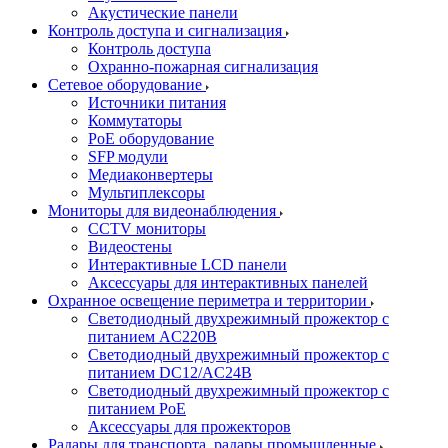
Акустические панели
Контроль доступа и сигнализация
Контроль доступа
Охранно-пожарная сигнализация
Сетевое оборудование
Источники питания
Коммутаторы
PoE оборудование
SFP модули
Медиаконвертеры
Мультиплексоры
Мониторы для видеонаблюдения
CCTV мониторы
Видеостены
Интерактивные LCD панели
Аксессуары для интерактивных панелей
Охранное освещение периметра и территории
Светодиодный двухрежимный прожектор с
питанием AC220В
Светодиодный двухрежимный прожектор с
питанием DC12/AC24В
Светодиодный двухрежимный прожектор с
питанием PoE
Аксессуары для прожекторов
Радары для транспорта, радары промышленные