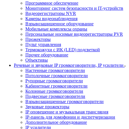
Программное обеспечение
Мониторинг систем безопасности и IT-устройств
Видеорегистраторы NVR
Камеры видеонаблюдения
Взрывозащищенное оборудование
Мобильные комплексы охраны
Персональные носимые видеорегистраторы PVR
Прожекторы
Пульт управления
Термокожухи с ИК (LED) подсветкой
Прочее оборудование
Объективы
Речевые и звуковые IP громкоговорители, IP усилители
Настенные громкоговорители
Потолочные громкоговорители
Рупорные громкоговорители
Кабинетные громкоговорители
Колонные громкоговорители
Подвесные громкоговорители
Взрывозащищенные громкоговорители
Звуковые прожекторы
IP оповещение и музыкальная трансляция
IP-панель для домофонии и диспетчеризации
Дополнительное оборудование
IP усилители