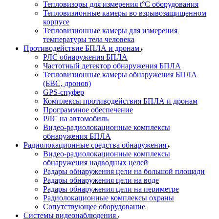
Тепловизоры для измерения t°С оборудования
Тепловизионные камеры во взрывозащищенном
корпусе
Тепловизионные камеры для измерения
температуры тела человека
Противодействие БПЛА и дронам
РЛС обнаружения БПЛА
Частотный детектор обнаружения БПЛА
Тепловизионные камеры обнаружения БПЛА
(БВС, дронов)
GPS-спуфер
Комплексы противодействия БПЛА и дронам
Программное обеспечение
РЛС на автомобиль
Видео-радиолокационные комплексы
обнаружения БПЛА
Радиолокационные средства обнаружения
Видео-радиолокационные комплексы
обнаружения надводных целей
Радары обнаружения цели на большой площади
Радары обнаружения цели на воде
Радары обнаружения цели на периметре
Радиолокационные комплексы охраны
Сопутствующее оборудование
Системы видеонаблюдения