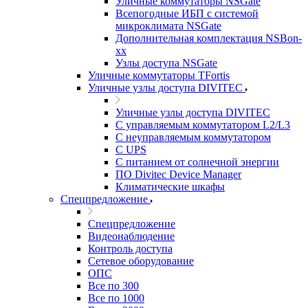
Уличные коммутаторы NSGate
Всепогодные ИБП с системой
микроклимата NSGate
Дополнительная комплектация NSBon-
xx
Узлы доступа NSGate
Уличные коммутаторы TFortis
Уличные узлы доступа DIVITEC
Уличные узлы доступа DIVITEC
С управляемым коммутатором L2/L3
С неуправляемым коммутатором
С UPS
С питанием от солнечной энергии
ПО Divitec Device Manager
Климатические шкафы
Спецпредложение
Спецпредложение
Видеонаблюдение
Контроль доступа
Сетевое оборудование
ОПС
Все по 300
Все по 1000