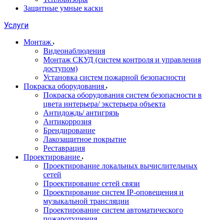
Защитные умные каски
Услуги
Монтаж
Видеонаблюдения
Монтаж СКУД (систем контроля и управления
доступом)
Установка систем пожарной безопасности
Покраска оборудования
Покраска оборудования систем безопасности в
цвета интерьера/ экстерьера объекта
Антидождь/ антигрязь
Антикоррозия
Брендирование
Лакозащитное покрытие
Реставрация
Проектирование
Проектирование локальных вычислительных
сетей
Проектирование сетей связи
Проектирование систем IP-оповещения и
музыкальной трансляции
Проектирование систем автоматического
пожаротушения