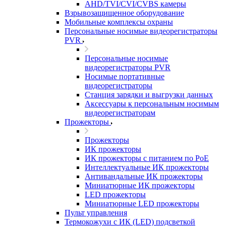
AHD/TVI/CVI/CVBS камеры
Взрывозащищенное оборудование
Мобильные комплексы охраны
Персональные носимые видеорегистраторы
PVR
Персональные носимые
видеорегистраторы PVR
Носимые портативные
видеорегистраторы
Станция зарядки и выгрузки данных
Аксессуары к персональным носимым
видеорегистраторам
Прожекторы
Прожекторы
ИК прожекторы
ИК прожекторы с питанием по PoE
Интеллектуальные ИК прожекторы
Антивандальные ИК прожекторы
Миниатюрные ИК прожекторы
LED прожекторы
Миниатюрные LED прожекторы
Пульт управления
Термокожухи с ИК (LED) подсветкой