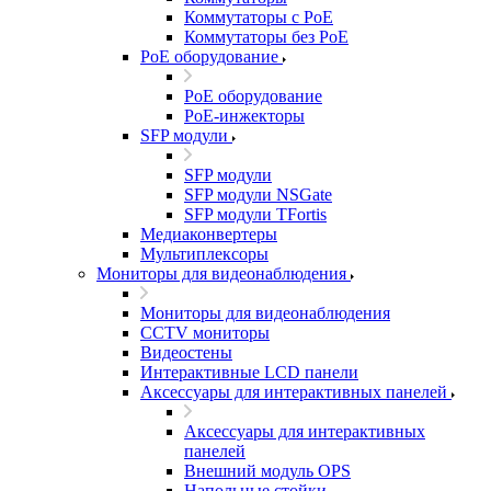
Коммутаторы с PoE
Коммутаторы без PoE
PoE оборудование
PoE оборудование
PoE-инжекторы
SFP модули
SFP модули
SFP модули NSGate
SFP модули TFortis
Медиаконвертеры
Мультиплексоры
Мониторы для видеонаблюдения
Мониторы для видеонаблюдения
CCTV мониторы
Видеостены
Интерактивные LCD панели
Аксессуары для интерактивных панелей
Аксессуары для интерактивных
панелей
Внешний модуль OPS
Напольные стойки