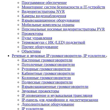
Программное обеспечение
Мониторинг систем безопасности и IT-устройств
Видеорегистраторы NVR
Камеры видеонаблюдения
Взрывозащищенное оборудование
Мобильные комплексы охраны
Персональные носимые видеорегистраторы PVR
Прожекторы
Пульт управления
Термокожухи с ИК (LED) подсветкой
Прочее оборудование
Объективы
Речевые и звуковые IP громкоговорители, IP усилители
Настенные громкоговорители
Потолочные громкоговорители
Рупорные громкоговорители
Кабинетные громкоговорители
Колонные громкоговорители
Подвесные громкоговорители
Взрывозащищенные громкоговорители
Звуковые прожекторы
IP оповещение и музыкальная трансляция
IP-панель для домофонии и диспетчеризации
Дополнительное оборудование
IP усилители