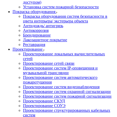
доступом)
Установка систем пожарной безопасности
Покраска оборудования
Покраска оборудования систем безопасности в
цвета интерьера/ экстерьера объекта
Антидождь/ антигрязь
Антикоррозия
Брендирование
Лакозащитное покрытие
Реставрация
Проектирование
Проектирование локальных вычислительных
сетей
Проектирование сетей связи
Проектирование систем IP-оповещения и
музыкальной трансляции
Проектирование систем автоматического
пожаротушения
Проектирование систем видеонаблюдения
Проектирование систем охранной сигнализации
Проектирование систем пожарной сигнализации
Проектирование СКУД
Проектирование СОУЭ
Проектирование структурированных кабельных
систем