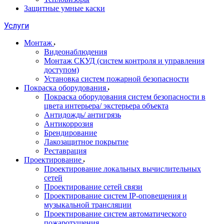
Защитные умные каски
Услуги
Монтаж
Видеонаблюдения
Монтаж СКУД (систем контроля и управления
доступом)
Установка систем пожарной безопасности
Покраска оборудования
Покраска оборудования систем безопасности в
цвета интерьера/ экстерьера объекта
Антидождь/ антигрязь
Антикоррозия
Брендирование
Лакозащитное покрытие
Реставрация
Проектирование
Проектирование локальных вычислительных
сетей
Проектирование сетей связи
Проектирование систем IP-оповещения и
музыкальной трансляции
Проектирование систем автоматического
пожаротушения