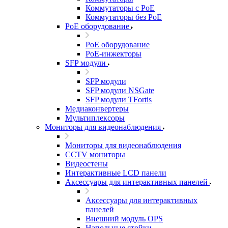
Коммутаторы с PoE
Коммутаторы без PoE
PoE оборудование
PoE оборудование
PoE-инжекторы
SFP модули
SFP модули
SFP модули NSGate
SFP модули TFortis
Медиаконвертеры
Мультиплексоры
Мониторы для видеонаблюдения
Мониторы для видеонаблюдения
CCTV мониторы
Видеостены
Интерактивные LCD панели
Аксессуары для интерактивных панелей
Аксессуары для интерактивных
панелей
Внешний модуль OPS
Напольные стойки