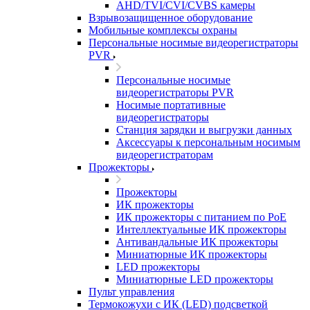
AHD/TVI/CVI/CVBS камеры
Взрывозащищенное оборудование
Мобильные комплексы охраны
Персональные носимые видеорегистраторы
PVR
Персональные носимые
видеорегистраторы PVR
Носимые портативные
видеорегистраторы
Станция зарядки и выгрузки данных
Аксессуары к персональным носимым
видеорегистраторам
Прожекторы
Прожекторы
ИК прожекторы
ИК прожекторы с питанием по PoE
Интеллектуальные ИК прожекторы
Антивандальные ИК прожекторы
Миниатюрные ИК прожекторы
LED прожекторы
Миниатюрные LED прожекторы
Пульт управления
Термокожухи с ИК (LED) подсветкой