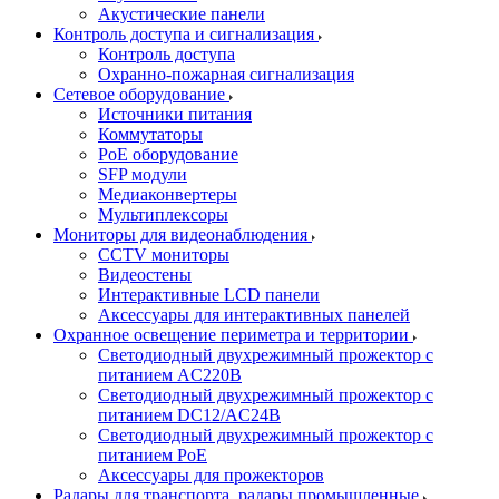
Акустические панели
Контроль доступа и сигнализация
Контроль доступа
Охранно-пожарная сигнализация
Сетевое оборудование
Источники питания
Коммутаторы
PoE оборудование
SFP модули
Медиаконвертеры
Мультиплексоры
Мониторы для видеонаблюдения
CCTV мониторы
Видеостены
Интерактивные LCD панели
Аксессуары для интерактивных панелей
Охранное освещение периметра и территории
Светодиодный двухрежимный прожектор с
питанием AC220В
Светодиодный двухрежимный прожектор с
питанием DC12/AC24В
Светодиодный двухрежимный прожектор с
питанием PoE
Аксессуары для прожекторов
Радары для транспорта, радары промышленные