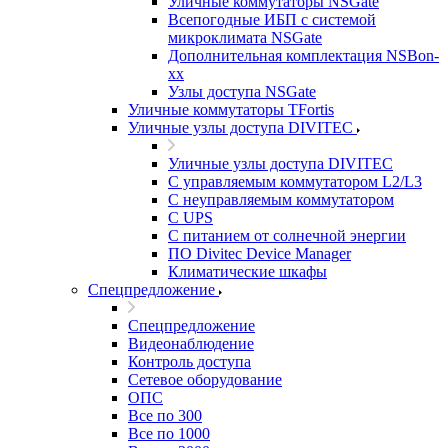
Уличные коммутаторы NSGate
Всепогодные ИБП с системой
микроклимата NSGate
Дополнительная комплектация NSBon-
xx
Узлы доступа NSGate
Уличные коммутаторы TFortis
Уличные узлы доступа DIVITEC
Уличные узлы доступа DIVITEC
С управляемым коммутатором L2/L3
С неуправляемым коммутатором
С UPS
С питанием от солнечной энергии
ПО Divitec Device Manager
Климатические шкафы
Спецпредложение
Спецпредложение
Видеонаблюдение
Контроль доступа
Сетевое оборудование
ОПС
Все по 300
Все по 1000