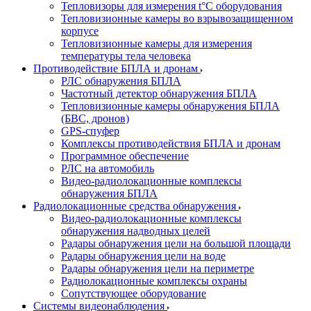
Тепловизоры для измерения t°С оборудования
Тепловизионные камеры во взрывозащищенном
корпусе
Тепловизионные камеры для измерения
температуры тела человека
Противодействие БПЛА и дронам
РЛС обнаружения БПЛА
Частотный детектор обнаружения БПЛА
Тепловизионные камеры обнаружения БПЛА
(БВС, дронов)
GPS-спуфер
Комплексы противодействия БПЛА и дронам
Программное обеспечение
РЛС на автомобиль
Видео-радиолокационные комплексы
обнаружения БПЛА
Радиолокационные средства обнаружения
Видео-радиолокационные комплексы
обнаружения надводных целей
Радары обнаружения цели на большой площади
Радары обнаружения цели на воде
Радары обнаружения цели на периметре
Радиолокационные комплексы охраны
Сопутствующее оборудование
Системы видеонаблюдения