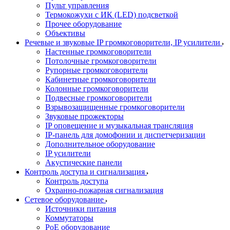
Пульт управления
Термокожухи с ИК (LED) подсветкой
Прочее оборудование
Объективы
Речевые и звуковые IP громкоговорители, IP усилители
Настенные громкоговорители
Потолочные громкоговорители
Рупорные громкоговорители
Кабинетные громкоговорители
Колонные громкоговорители
Подвесные громкоговорители
Взрывозащищенные громкоговорители
Звуковые прожекторы
IP оповещение и музыкальная трансляция
IP-панель для домофонии и диспетчеризации
Дополнительное оборудование
IP усилители
Акустические панели
Контроль доступа и сигнализация
Контроль доступа
Охранно-пожарная сигнализация
Сетевое оборудование
Источники питания
Коммутаторы
PoE оборудование