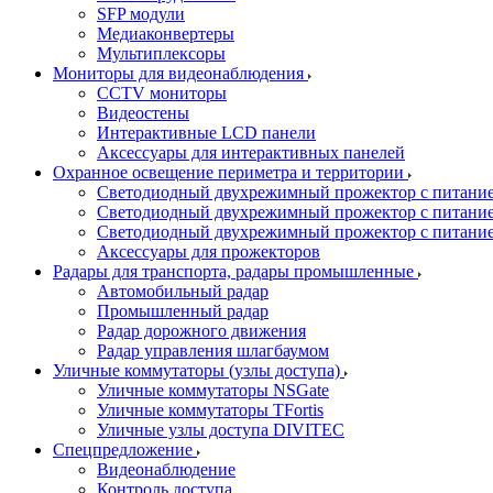
SFP модули
Медиаконвертеры
Мультиплексоры
Мониторы для видеонаблюдения
CCTV мониторы
Видеостены
Интерактивные LCD панели
Аксессуары для интерактивных панелей
Охранное освещение периметра и территории
Светодиодный двухрежимный прожектор с питан
Светодиодный двухрежимный прожектор с питан
Светодиодный двухрежимный прожектор с питани
Аксессуары для прожекторов
Радары для транспорта, радары промышленные
Автомобильный радар
Промышленный радар
Радар дорожного движения
Радар управления шлагбаумом
Уличные коммутаторы (узлы доступа)
Уличные коммутаторы NSGate
Уличные коммутаторы TFortis
Уличные узлы доступа DIVITEC
Спецпредложение
Видеонаблюдение
Контроль доступа