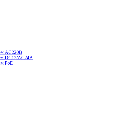
ием AC220В
ием DC12/AC24В
ем PoE