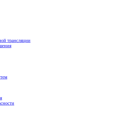
ной трансляции
шения
стем
я
асности