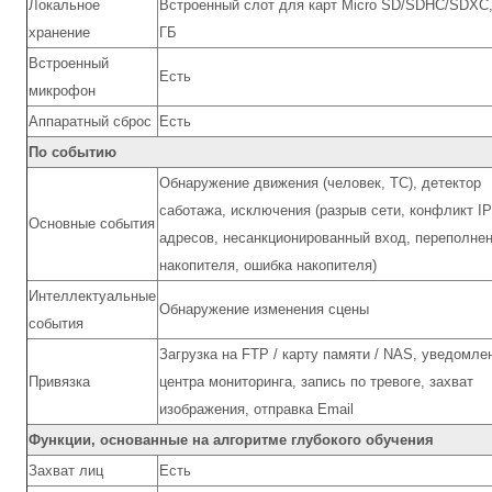
Локальное
Встроенный слот для карт Micro SD/SDHC/SDXC,
хранение
ГБ
Встроенный
Есть
микрофон
Аппаратный сброс
Есть
По событию
Обнаружение движения (человек, ТС), детектор
саботажа, исключения (разрыв сети, конфликт IP
Основные события
адресов, несанкционированный вход, переполне
накопителя, ошибка накопителя)
Интеллектуальные
Обнаружение изменения сцены
события
Загрузка на FTP / карту памяти / NAS, уведомле
Привязка
центра мониторинга, запись по тревоге, захват
изображения, отправка Email
Функции, основанные на алгоритме глубокого обучения
Захват лиц
Есть