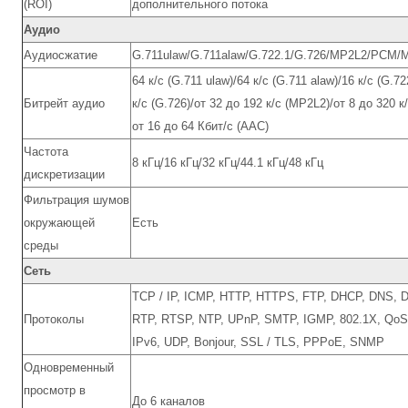
(ROI)
дополнительного потока
Аудио
Аудиосжатие
G.711ulaw/G.711alaw/G.722.1/G.726/MP2L2/PCM
64 к/с (G.711 ulaw)/64 к/с (G.711 alaw)/16 к/с (G.72
Битрейт аудио
к/с (G.726)/от 32 до 192 к/с (MP2L2)/от 8 до 320 к
от 16 до 64 Кбит/с (AAC)
Частота
8 кГц/16 кГц/32 кГц/44.1 кГц/48 кГц
дискретизации
Фильтрация шумов
окружающей
Есть
среды
Сеть
TCP / IP, ICMP, HTTP, HTTPS, FTP, DHCP, DNS, 
Протоколы
RTP, RTSP, NTP, UPnP, SMTP, IGMP, 802.1X, QoS,
IPv6, UDP, Bonjour, SSL / TLS, PPPoE, SNMP
Одновременный
просмотр в
До 6 каналов