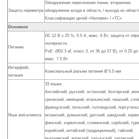
Обнаружение пересечения линии, вторжения,
Защита периметра
обнаружение входа в область / выхода из област
Классификация целей «Человек» / «ТС»
Основное
DC 12 В ± 25 %, 0.5 A, макс. 6 Вт, защита от обр
полярности,
Питание
PoE: (802.3 af, класс 3, от 36 до 57 В), от 0.25 до
макс. 7.5 Вт
Интерфейс
Коаксиальный разъем питания Ø 5.5 мм
питания
33 языка
Английский, русский, эстонский, болгарский, вен
греческий, немецкий, итальянский, чешский, сло
французский, польский, голландский, португальс
Язык веб-клиента
испанский, румынский, датский, шведский, норве
финский, хорватский, словенский, сербский, туре
корейский, китайский (традиционный), тайский,
вьетнамский, японский, латышский, литовский,