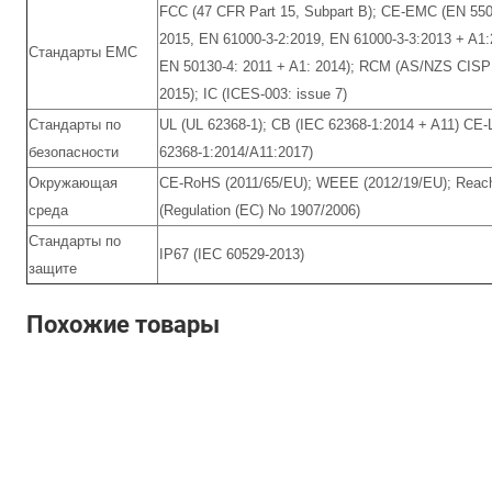
FCC (47 CFR Part 15, Subpart B); CE-EMC (EN 550
2015, EN 61000-3-2:2019, EN 61000-3-3:2013 + A1:
Стандарты EMC
EN 50130-4: 2011 + A1: 2014); RCM (AS/NZS CISP
2015); IC (ICES-003: issue 7)
Стандарты по
UL (UL 62368-1); CB (IEC 62368-1:2014 + A11) CE
безопасности
62368-1:2014/A11:2017)
Окружающая
CE-RoHS (2011/65/EU); WEEE (2012/19/EU); Reac
среда
(Regulation (EC) No 1907/2006)
Стандарты по
IP67 (IEC 60529-2013)
защите
Похожие товары