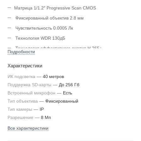
Матрица 1/1.2″ Progressive Scan CMOS
Фиксированный объектив 2.8 мм
Чувствительность 0.0005 Лк
Технология WDR 130дБ
Технология эффективного сжатия H.265+
Подробности
Обнаружение движения, вторжения, пересечения линии
Характеристики
Классификация «человек/ТС»
ИК подсветка
—
40 метров
Цветное изображение в любое время суток
Поддержка SD-карты
—
До 256 Гб
Слот для microSD до 256 Гб
Встроенный микрофон
—
Есть
Рабочие условия -40°C...+60°С, IP67
Тип объектива
—
Фиксированный
Питание DC 12 В / PoE
Тип камеры
—
IP
Разрешение
—
8 Мп
Все характеристики