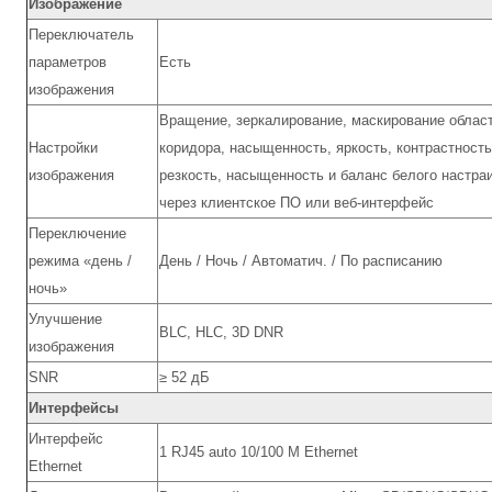
Изображение
Переключатель
параметров
Есть
изображения
Вращение, зеркалирование, маскирование облас
Настройки
коридора, насыщенность, яркость, контрастность
изображения
резкость, насыщенность и баланс белого настра
через клиентское ПО или веб-интерфейс
Переключение
режима «день /
День / Ночь / Автоматич. / По расписанию
ночь»
Улучшение
BLC, HLC, 3D DNR
изображения
SNR
≥ 52 дБ
Интерфейсы
Интерфейс
1 RJ45 auto 10/100 М Ethernet
Ethernet