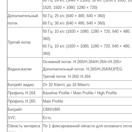
60 Гц: 24 к/с (3840 × 2160), 30 к/с (3200 x 1800, 2
1520, 1920 × 1080, 1280 × 720)
Дополнительный
50 Гц: 25 к/с (640 × 480, 640 × 360)
поток
60 Гц: 30 к/с (640 × 480, 640 × 360)
50 Гц: 10 к/с (1920 × 1080, 1280 × 720, 640 × 480,
360)
Третий поток
60 Гц: 10 к/с (1920 × 1080, 1280 × 720, 640 × 480,
360)
Основной поток: H.265/H.264/H.264+/H.265+
Видеосжатие
Дополнительный поток: H.265/H.264/MJPEG
Третий поток: H.265/ H.264
Битрейт видео
От 32 Кбит/с до 16 Мбит/с
Профиль H.264
Baseline Profile / Main Profile / High Profile
Профиль H.265
Main Profile
Битрейт
CBR/VBR
SVC
Есть
Область интереса
По 1 фиксированной области для основного пото