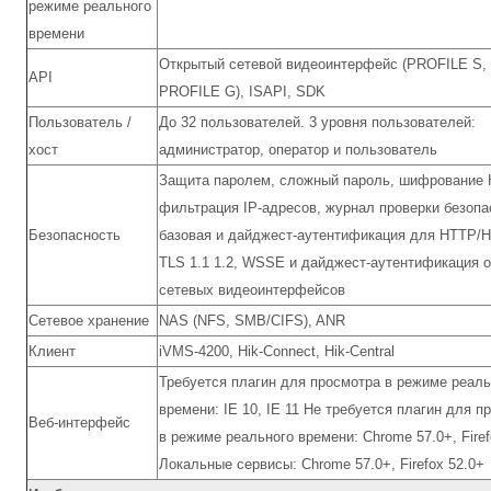
режиме реального
времени
Открытый сетевой видеоинтерфейс (PROFILE S,
API
PROFILE G), ISAPI, SDK
Пользователь /
До 32 пользователей. 3 уровня пользователей:
хост
администратор, оператор и пользователь
Защита паролем, сложный пароль, шифрование
фильтрация IP-адресов, журнал проверки безопа
Безопасность
базовая и дайджест-аутентификация для HTTP/
TLS 1.1 1.2, WSSE и дайджест-аутентификация 
сетевых видеоинтерфейсов
Сетевое хранение
NAS (NFS, SMB/CIFS), ANR
Клиент
iVMS-4200, Hik-Connect, Hik-Central
Требуется плагин для просмотра в режиме реаль
времени: IE 10, IE 11 Не требуется плагин для п
Веб-интерфейс
в режиме реального времени: Chrome 57.0+, Firef
Локальные сервисы: Chrome 57.0+, Firefox 52.0+