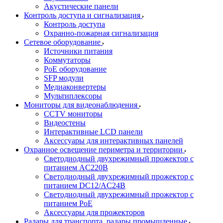
Акустические панели
Контроль доступа и сигнализация
Контроль доступа
Охранно-пожарная сигнализация
Сетевое оборудование
Источники питания
Коммутаторы
PoE оборудование
SFP модули
Медиаконвертеры
Мультиплексоры
Мониторы для видеонаблюдения
CCTV мониторы
Видеостены
Интерактивные LCD панели
Аксессуары для интерактивных панелей
Охранное освещение периметра и территории
Светодиодный двухрежимный прожектор с
питанием AC220В
Светодиодный двухрежимный прожектор с
питанием DC12/AC24В
Светодиодный двухрежимный прожектор с
питанием PoE
Аксессуары для прожекторов
Радары для транспорта, радары промышленные