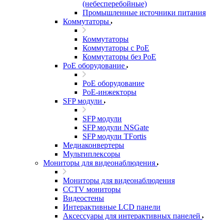
(небесперебойные)
Промышленные источники питания
Коммутаторы
Коммутаторы
Коммутаторы с PoE
Коммутаторы без PoE
PoE оборудование
PoE оборудование
PoE-инжекторы
SFP модули
SFP модули
SFP модули NSGate
SFP модули TFortis
Медиаконвертеры
Мультиплексоры
Мониторы для видеонаблюдения
Мониторы для видеонаблюдения
CCTV мониторы
Видеостены
Интерактивные LCD панели
Аксессуары для интерактивных панелей