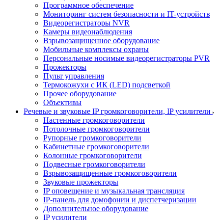
Программное обеспечение
Мониторинг систем безопасности и IT-устройств
Видеорегистраторы NVR
Камеры видеонаблюдения
Взрывозащищенное оборудование
Мобильные комплексы охраны
Персональные носимые видеорегистраторы PVR
Прожекторы
Пульт управления
Термокожухи с ИК (LED) подсветкой
Прочее оборудование
Объективы
Речевые и звуковые IP громкоговорители, IP усилители
Настенные громкоговорители
Потолочные громкоговорители
Рупорные громкоговорители
Кабинетные громкоговорители
Колонные громкоговорители
Подвесные громкоговорители
Взрывозащищенные громкоговорители
Звуковые прожекторы
IP оповещение и музыкальная трансляция
IP-панель для домофонии и диспетчеризации
Дополнительное оборудование
IP усилители