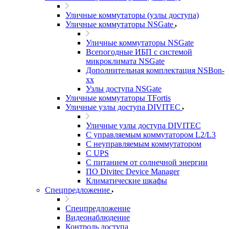
Уличные коммутаторы (узлы доступа)
Уличные коммутаторы NSGate
Уличные коммутаторы NSGate
Всепогодные ИБП с системой
микроклимата NSGate
Дополнительная комплектация NSBon-
xx
Узлы доступа NSGate
Уличные коммутаторы TFortis
Уличные узлы доступа DIVITEC
Уличные узлы доступа DIVITEC
С управляемым коммутатором L2/L3
С неуправляемым коммутатором
С UPS
С питанием от солнечной энергии
ПО Divitec Device Manager
Климатические шкафы
Спецпредложение
Спецпредложение
Видеонаблюдение
Контроль доступа