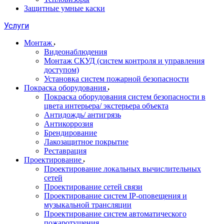
Защитные умные каски
Услуги
Монтаж
Видеонаблюдения
Монтаж СКУД (систем контроля и управления
доступом)
Установка систем пожарной безопасности
Покраска оборудования
Покраска оборудования систем безопасности в
цвета интерьера/ экстерьера объекта
Антидождь/ антигрязь
Антикоррозия
Брендирование
Лакозащитное покрытие
Реставрация
Проектирование
Проектирование локальных вычислительных
сетей
Проектирование сетей связи
Проектирование систем IP-оповещения и
музыкальной трансляции
Проектирование систем автоматического
пожаротушения