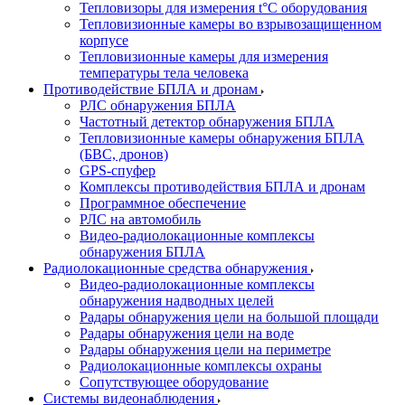
Тепловизоры для измерения t°С оборудования
Тепловизионные камеры во взрывозащищенном
корпусе
Тепловизионные камеры для измерения
температуры тела человека
Противодействие БПЛА и дронам
РЛС обнаружения БПЛА
Частотный детектор обнаружения БПЛА
Тепловизионные камеры обнаружения БПЛА
(БВС, дронов)
GPS-спуфер
Комплексы противодействия БПЛА и дронам
Программное обеспечение
РЛС на автомобиль
Видео-радиолокационные комплексы
обнаружения БПЛА
Радиолокационные средства обнаружения
Видео-радиолокационные комплексы
обнаружения надводных целей
Радары обнаружения цели на большой площади
Радары обнаружения цели на воде
Радары обнаружения цели на периметре
Радиолокационные комплексы охраны
Сопутствующее оборудование
Системы видеонаблюдения