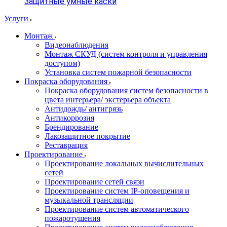
Защитные умные каски
Услуги
Монтаж
Видеонаблюдения
Монтаж СКУД (систем контроля и управления
доступом)
Установка систем пожарной безопасности
Покраска оборудования
Покраска оборудования систем безопасности в
цвета интерьера/ экстерьера объекта
Антидождь/ антигрязь
Антикоррозия
Брендирование
Лакозащитное покрытие
Реставрация
Проектирование
Проектирование локальных вычислительных
сетей
Проектирование сетей связи
Проектирование систем IP-оповещения и
музыкальной трансляции
Проектирование систем автоматического
пожаротушения