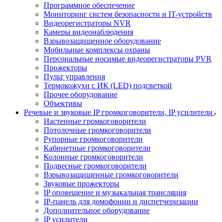
Программное обеспечение
Мониторинг систем безопасности и IT-устройств
Видеорегистраторы NVR
Камеры видеонаблюдения
Взрывозащищенное оборудование
Мобильные комплексы охраны
Персональные носимые видеорегистраторы PVR
Прожекторы
Пульт управления
Термокожухи с ИК (LED) подсветкой
Прочее оборудование
Объективы
Речевые и звуковые IP громкоговорители, IP усилители
Настенные громкоговорители
Потолочные громкоговорители
Рупорные громкоговорители
Кабинетные громкоговорители
Колонные громкоговорители
Подвесные громкоговорители
Взрывозащищенные громкоговорители
Звуковые прожекторы
IP оповещение и музыкальная трансляция
IP-панель для домофонии и диспетчеризации
Дополнительное оборудование
IP усилители