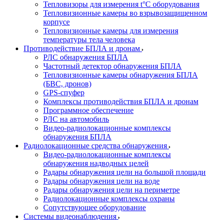
Тепловизоры для измерения t°С оборудования
Тепловизионные камеры во взрывозащищенном
корпусе
Тепловизионные камеры для измерения
температуры тела человека
Противодействие БПЛА и дронам
РЛС обнаружения БПЛА
Частотный детектор обнаружения БПЛА
Тепловизионные камеры обнаружения БПЛА
(БВС, дронов)
GPS-спуфер
Комплексы противодействия БПЛА и дронам
Программное обеспечение
РЛС на автомобиль
Видео-радиолокационные комплексы
обнаружения БПЛА
Радиолокационные средства обнаружения
Видео-радиолокационные комплексы
обнаружения надводных целей
Радары обнаружения цели на большой площади
Радары обнаружения цели на воде
Радары обнаружения цели на периметре
Радиолокационные комплексы охраны
Сопутствующее оборудование
Системы видеонаблюдения