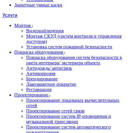
Защитные умные каски
Услуги
Монтаж
Видеонаблюдения
Монтаж СКУД (систем контроля и управления
доступом)
Установка систем пожарной безопасности
Покраска оборудования
Покраска оборудования систем безопасности в
цвета интерьера/ экстерьера объекта
Антидождь/ антигрязь
Антикоррозия
Брендирование
Лакозащитное покрытие
Реставрация
Проектирование
Проектирование локальных вычислительных
сетей
Проектирование сетей связи
Проектирование систем IP-оповещения и
музыкальной трансляции
Проектирование систем автоматического
пожаротушения