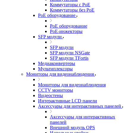
Коммутаторы с PoE
Коммутаторы без PoE
PoE оборудование
PoE оборудование
PoE-инжекторы
SFP модули
SFP модули
SFP модули NSGate
SFP модули TFortis
Медиаконвертеры
Мультиплексоры
Мониторы для видеонаблюдения
Мониторы для видеонаблюдения
CCTV мониторы
Видеостены
Интерактивные LCD панели
Аксессуары для интерактивных панелей
Аксессуары для интерактивных
панелей
Внешний модуль OPS
Напольные стойки