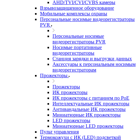
AHD/TVI/CVI/CVBS камеры
Взрывозащищенное оборудование
Мобильные комплексы охраны
Персональные носимые видеорегистраторы
PVR
Персональные носимые
видеорегистраторы PVR
Носимые портативные
видеорегистраторы
Станция зарядки и выгрузки данных
Аксессуары к персональным носимым
видеорегистраторам
Прожекторы
Прожекторы
ИК прожекторы
ИК прожекторы с питанием по PoE
Интеллектуальные ИК прожекторы
Антивандальные ИК прожекторы
Миниатюрные ИК прожекторы
LED прожекторы
Миниатюрные LED прожекторы
Пульт управления
Термокожухи с ИК (LED) подсветкой