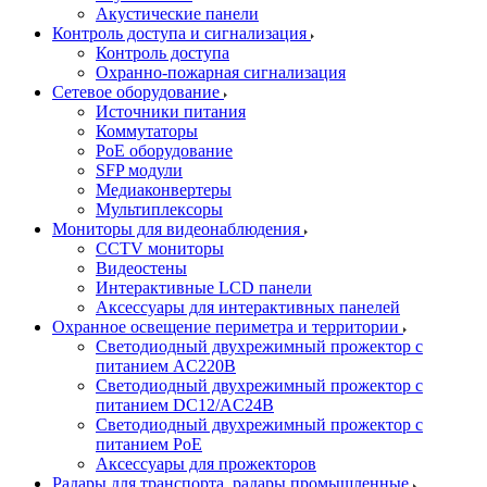
Акустические панели
Контроль доступа и сигнализация
Контроль доступа
Охранно-пожарная сигнализация
Сетевое оборудование
Источники питания
Коммутаторы
PoE оборудование
SFP модули
Медиаконвертеры
Мультиплексоры
Мониторы для видеонаблюдения
CCTV мониторы
Видеостены
Интерактивные LCD панели
Аксессуары для интерактивных панелей
Охранное освещение периметра и территории
Светодиодный двухрежимный прожектор с
питанием AC220В
Светодиодный двухрежимный прожектор с
питанием DC12/AC24В
Светодиодный двухрежимный прожектор с
питанием PoE
Аксессуары для прожекторов
Радары для транспорта, радары промышленные