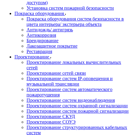
доступом)
Установка систем пожарной безопасности
Покраска оборудования
Покраска оборудования систем безопасности в
цвета интерьера/ экстерьера объекта
Антидождь/ антигрязь
Антикоррозия
Брендирование
Лакозащитное покрытие
Реставрация
Проектирование
Проектирование локальных вычислительных
сетей
Проектирование сетей связи
Проектирование систем IP-оповещения и
музыкальной трансляции
Проектирование систем автоматического
пожаротушения
Проектирование систем видеонаблюдения
Проектирование систем охранной сигнализации
Проектирование систем пожарной сигнализации
Проектирование СКУД
Проектирование СОУЭ
Проектирование структурированных кабельных
систем