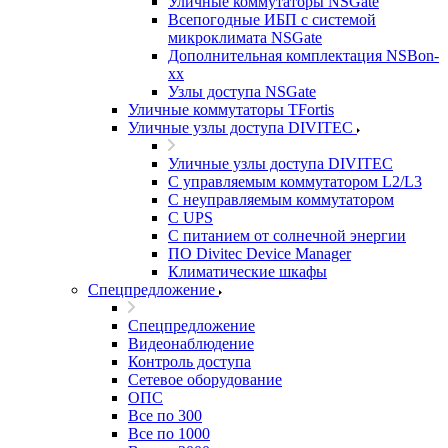
Уличные коммутаторы NSGate
Всепогодные ИБП с системой
микроклимата NSGate
Дополнительная комплектация NSBon-
xx
Узлы доступа NSGate
Уличные коммутаторы TFortis
Уличные узлы доступа DIVITEC
Уличные узлы доступа DIVITEC
С управляемым коммутатором L2/L3
С неуправляемым коммутатором
С UPS
С питанием от солнечной энергии
ПО Divitec Device Manager
Климатические шкафы
Спецпредложение
Спецпредложение
Видеонаблюдение
Контроль доступа
Сетевое оборудование
ОПС
Все по 300
Все по 1000