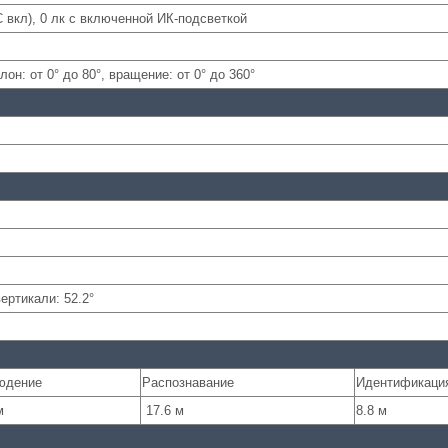
C вкл), 0 лк с включенной ИК-подсветкой
лон: от 0° до 80°, вращение: от 0° до 360°
вертикали: 52.2°
юдение
Распознавание
Идентификаци
м
17.6 м
8.8 м