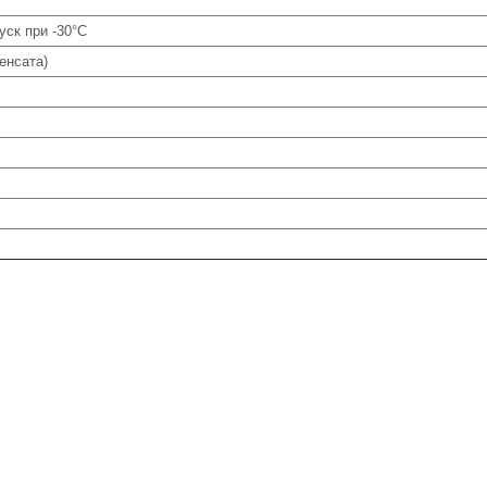
уск при -30°C
енсата)