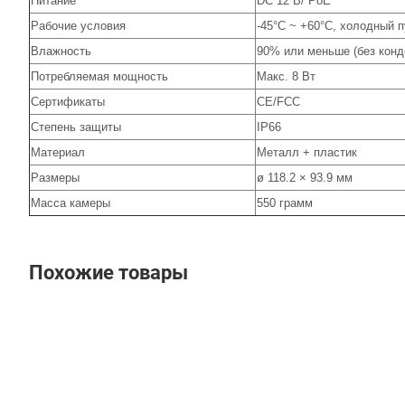
Питание
DС 12 В/ PoE
Рабочие условия
-45°C ~ +60°C, холодный п
Влажность
90% или меньше (без конд
Потребляемая мощность
Макс. 8 Вт
Сертификаты
CE/FCC
Степень защиты
IP66
Материал
Металл + пластик
Размеры
ø 118.2 × 93.9 мм
Масса камеры
550 грамм
Похожие товары