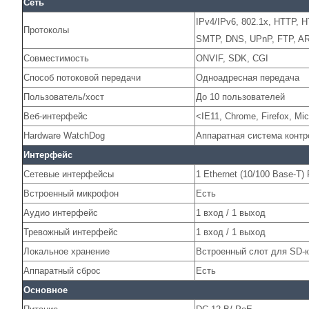
Сеть
IPv4/IPv6, 802.1x, HTTP,
Протоколы
SMTP, DNS, UPnP, FTP, A
Совместимость
ONVIF, SDK, CGI
Способ потоковой передачи
Одноадресная передача
Пользователь/хост
До 10 пользователей
Веб-интерфейс
<IE11, Chrome, Firefox, Mi
Hardware WatchDog
Аппаратная система контр
Интерфейс
Сетевые интерфейсы
1 Ethernet (10/100 Base-T)
Встроенный микрофон
Есть
Аудио интерфейс
1 вход / 1 выход
Тревожный интерфейс
1 вход / 1 выход
Локальное хранение
Встроенный слот для SD-к
Аппаратный сброс
Есть
Основное