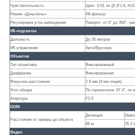
Чувствительность
Цвет: 0.01 лк @ (F1.6, AG
Режим «День/ночь»
ИК-фильтр
Регулировка угла наблюдения
Поворот: от 0° до 350°, нак
ИК-подсветка
Дальность
До 30 метров
ИК-управление
Авто/Вручную
Объектив
Тип объектива
Фиксированный
Диафрагма
Фиксированная
Фокусное расстояние
2.8 мм (4 мм опция)
Угол обзора
По горизонтали: 97.4°, по 
Апертура
F2.0
DORI
Детекция
Набл
Расстояние от камеры до объекта
88 м
35.2 
Видео