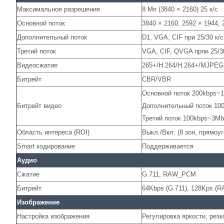
Максимальное разрешение
8 Мп (3840 × 2160) 25 к/с
Основной поток
3840 × 2160, 2592 × 1944, 
Дополнительный поток
D1, VGA, CIF при 25/30 к/с
Третий поток
VGA, CIF, QVGA прпи 25/30
Видеосжатие
265+/H.264/H.264+/MJPEG
Битрейт
CBR/VBR
Основной поток 200kbps~
Битрейт видео
Дополнительный поток 10
Третий поток 100kbps~3M
Область интереса (ROI)
Выкл./Вкл. (8 зон, прямоу
Smart кодирование
Поддерживается
Аудио
Сжатие
G.711, RAW_PCM
Битрейт
64Kbps (G.711), 128Kps 
Изображение
Настройка изображения
Регулировка яркости, резк