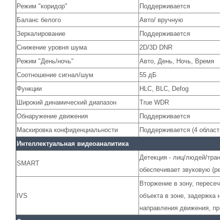
Режим "коридор"
Поддерживается
Баланс белого
Авто/ вручную
Зеркалирование
Поддерживается
Снижение уровня шума
2D/3D DNR
Режим "День/ночь"
Авто, День, Ночь, Время
Соотношение сигнал/шум
55 дБ
Функции
HLC, BLC, Defog
Широкий динамический диапазон
True WDR
Обнаружение движения
Поддерживается
Маскировка конфиденциальности
Поддерживается (4 област
Интеллектуальная видеоаналитика
Детекция - лиц/людей/тра
SMART
обеспечивает звуковую (р
Вторжение в зону, пересе
IVS
объекта в зоне, задержка 
направления движения, п