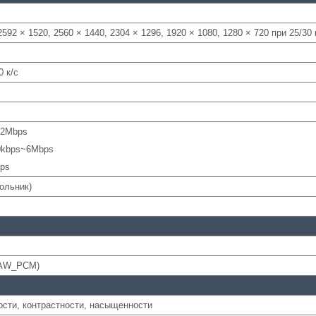
2592 × 1520, 2560 × 1440, 2304 × 1296, 1920 × 1080, 1280 × 720 при 25/30 
 к/с
12Mbps
0kbps~6Mbps
bps
гольник)
(RAW_PCM)
ости, контрастности, насыщенности