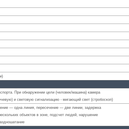
и)
нспорта. При обнаружении цели (человек/машина) камера
ечевую) и световую сигнализацию - мигающий свет (стробоскоп)
чение — одна линия, пересечение — две линии, задержка
нескольких объектов в зоне, подсчет людей, нарушение
раздношатание