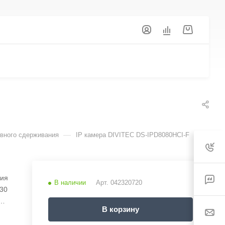
—
ивного сдерживания
IP камера DIVITEC DS-IPD8080HCI-F
ния
В наличии
Арт.
042320720
 30
ое
В корзину