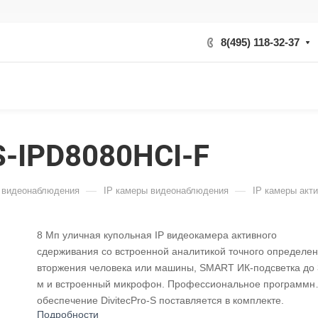
8(495) 118-32-37
S-IPD8080HCI-F
—
—
 видеонаблюдения
IP камеры видеонаблюдения
IP камеры акт
8 Мп уличная купольная IP видеокамера активного
сдерживания со встроенной аналитикой точного определе
вторжения человека или машины, SMART ИК-подсветка до
м и встроенный микрофон. Профессиональное программн
обеспечение DivitecPro-S поставляется в комплекте.
Подробности
Возможность подключения по P2P. Проектное решение