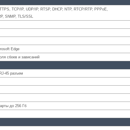
 HTTPS, TCP/IP, UDP/IP, RTSP, DHCP, NTP, RTCP/RTP, PPPoE,
RP, SNMP, TLS/SSL
crosoft Edge
оля сбоев и зависаний
 RJ-45 разъем
арты до 256 Гб