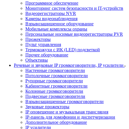
Программное обеспечение
Мониторинг систем безопасности и IT-устройств
Видеорегистраторы NVR
Камеры видеонаблюдения
Взрывозащищенное оборудование
Мобильные комплексы охраны
Персональные носимые видеорегистраторы PVR
Прожекторы
Пульт управления
Термокожухи с ИК (LED) подсветкой
Прочее оборудование
Объективы
Речевые и звуковые IP громкоговорители, IP усилители
Настенные громкоговорители
Потолочные громкоговорители
Рупорные громкоговорители
Кабинетные громкоговорители
Колонные громкоговорители
Подвесные громкоговорители
Взрывозащищенные громкоговорители
Звуковые прожекторы
IP оповещение и музыкальная трансляция
IP-панель для домофонии и диспетчеризации
Дополнительное оборудование
IP усилители