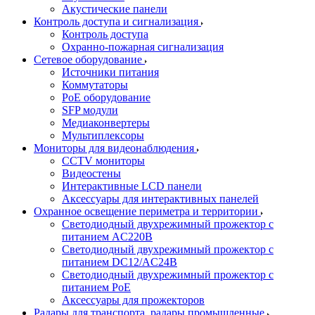
Акустические панели
Контроль доступа и сигнализация
Контроль доступа
Охранно-пожарная сигнализация
Сетевое оборудование
Источники питания
Коммутаторы
PoE оборудование
SFP модули
Медиаконвертеры
Мультиплексоры
Мониторы для видеонаблюдения
CCTV мониторы
Видеостены
Интерактивные LCD панели
Аксессуары для интерактивных панелей
Охранное освещение периметра и территории
Светодиодный двухрежимный прожектор с
питанием AC220В
Светодиодный двухрежимный прожектор с
питанием DC12/AC24В
Светодиодный двухрежимный прожектор с
питанием PoE
Аксессуары для прожекторов
Радары для транспорта, радары промышленные