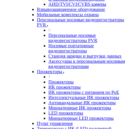
AHD/TVI/CVI/CVBS камеры
Взрывозащищенное оборудование
Мобильные комплексы охраны
Персональные носимые видеорегистраторы
PVR
Персональные носимые
видеорегистраторы PVR
Носимые портативные
видеорегистраторы
Станция зарядки и выгрузки данных
Аксессуары к персональным носимым
видеорегистраторам
Прожекторы
Прожекторы
ИК прожекторы
ИК прожекторы с питанием по PoE
Интеллектуальные ИК прожекторы
Антивандальные ИК прожекторы
Миниатюрные ИК прожекторы
LED прожекторы
Миниатюрные LED прожекторы
Пульт управления
Термокожухи с ИК (LED) подсветкой