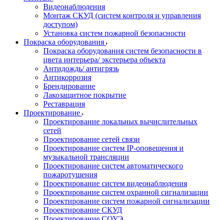
Видеонаблюдения
Монтаж СКУД (систем контроля и управления
доступом)
Установка систем пожарной безопасности
Покраска оборудования
Покраска оборудования систем безопасности в
цвета интерьера/ экстерьера объекта
Антидождь/ антигрязь
Антикоррозия
Брендирование
Лакозащитное покрытие
Реставрация
Проектирование
Проектирование локальных вычислительных
сетей
Проектирование сетей связи
Проектирование систем IP-оповещения и
музыкальной трансляции
Проектирование систем автоматического
пожаротушения
Проектирование систем видеонаблюдения
Проектирование систем охранной сигнализации
Проектирование систем пожарной сигнализации
Проектирование СКУД
Проектирование СОУЭ