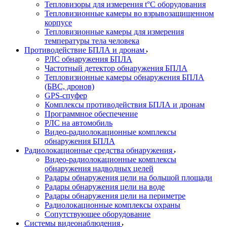
Тепловизоры для измерения t°С оборудования
Тепловизионные камеры во взрывозащищенном
корпусе
Тепловизионные камеры для измерения
температуры тела человека
Противодействие БПЛА и дронам
РЛС обнаружения БПЛА
Частотный детектор обнаружения БПЛА
Тепловизионные камеры обнаружения БПЛА
(БВС, дронов)
GPS-спуфер
Комплексы противодействия БПЛА и дронам
Программное обеспечение
РЛС на автомобиль
Видео-радиолокационные комплексы
обнаружения БПЛА
Радиолокационные средства обнаружения
Видео-радиолокационные комплексы
обнаружения надводных целей
Радары обнаружения цели на большой площади
Радары обнаружения цели на воде
Радары обнаружения цели на периметре
Радиолокационные комплексы охраны
Сопутствующее оборудование
Системы видеонаблюдения