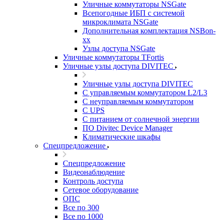
Уличные коммутаторы NSGate
Всепогодные ИБП с системой
микроклимата NSGate
Дополнительная комплектация NSBon-
xx
Узлы доступа NSGate
Уличные коммутаторы TFortis
Уличные узлы доступа DIVITEC
Уличные узлы доступа DIVITEC
С управляемым коммутатором L2/L3
С неуправляемым коммутатором
С UPS
С питанием от солнечной энергии
ПО Divitec Device Manager
Климатические шкафы
Спецпредложение
Спецпредложение
Видеонаблюдение
Контроль доступа
Сетевое оборудование
ОПС
Все по 300
Все по 1000