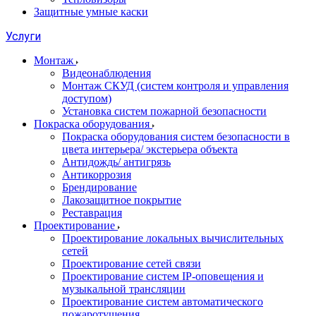
Защитные умные каски
Услуги
Монтаж
Видеонаблюдения
Монтаж СКУД (систем контроля и управления
доступом)
Установка систем пожарной безопасности
Покраска оборудования
Покраска оборудования систем безопасности в
цвета интерьера/ экстерьера объекта
Антидождь/ антигрязь
Антикоррозия
Брендирование
Лакозащитное покрытие
Реставрация
Проектирование
Проектирование локальных вычислительных
сетей
Проектирование сетей связи
Проектирование систем IP-оповещения и
музыкальной трансляции
Проектирование систем автоматического
пожаротушения