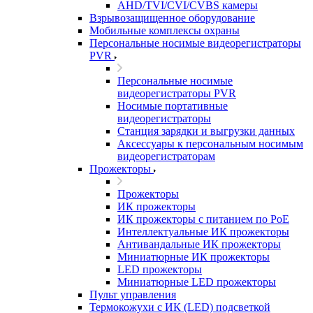
AHD/TVI/CVI/CVBS камеры
Взрывозащищенное оборудование
Мобильные комплексы охраны
Персональные носимые видеорегистраторы
PVR
Персональные носимые
видеорегистраторы PVR
Носимые портативные
видеорегистраторы
Станция зарядки и выгрузки данных
Аксессуары к персональным носимым
видеорегистраторам
Прожекторы
Прожекторы
ИК прожекторы
ИК прожекторы с питанием по PoE
Интеллектуальные ИК прожекторы
Антивандальные ИК прожекторы
Миниатюрные ИК прожекторы
LED прожекторы
Миниатюрные LED прожекторы
Пульт управления
Термокожухи с ИК (LED) подсветкой