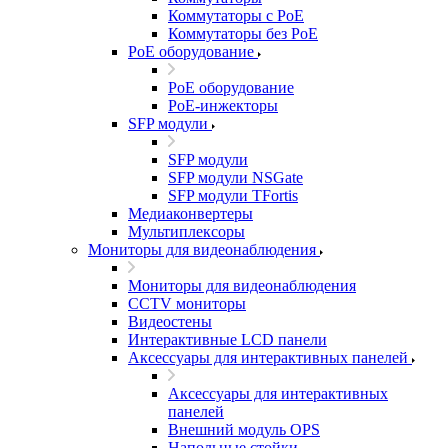
Коммутаторы с PoE
Коммутаторы без PoE
PoE оборудование
PoE оборудование
PoE-инжекторы
SFP модули
SFP модули
SFP модули NSGate
SFP модули TFortis
Медиаконвертеры
Мультиплексоры
Мониторы для видеонаблюдения
Мониторы для видеонаблюдения
CCTV мониторы
Видеостены
Интерактивные LCD панели
Аксессуары для интерактивных панелей
Аксессуары для интерактивных
панелей
Внешний модуль OPS
Напольные стойки