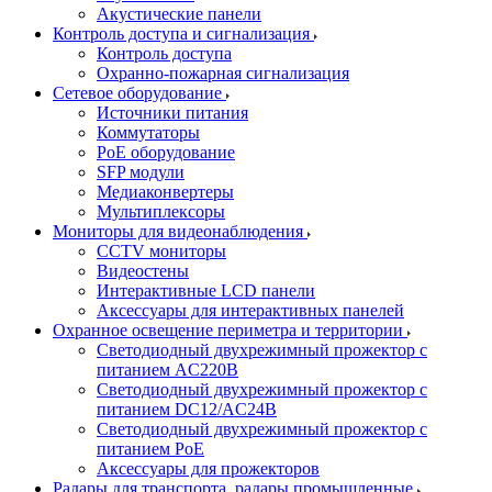
Акустические панели
Контроль доступа и сигнализация
Контроль доступа
Охранно-пожарная сигнализация
Сетевое оборудование
Источники питания
Коммутаторы
PoE оборудование
SFP модули
Медиаконвертеры
Мультиплексоры
Мониторы для видеонаблюдения
CCTV мониторы
Видеостены
Интерактивные LCD панели
Аксессуары для интерактивных панелей
Охранное освещение периметра и территории
Светодиодный двухрежимный прожектор с
питанием AC220В
Светодиодный двухрежимный прожектор с
питанием DC12/AC24В
Светодиодный двухрежимный прожектор с
питанием PoE
Аксессуары для прожекторов
Радары для транспорта, радары промышленные