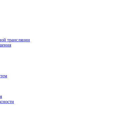
ной трансляции
шения
стем
я
асности