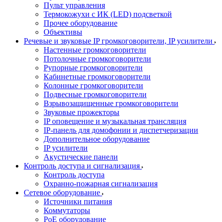
Пульт управления
Термокожухи с ИК (LED) подсветкой
Прочее оборудование
Объективы
Речевые и звуковые IP громкоговорители, IP усилители
Настенные громкоговорители
Потолочные громкоговорители
Рупорные громкоговорители
Кабинетные громкоговорители
Колонные громкоговорители
Подвесные громкоговорители
Взрывозащищенные громкоговорители
Звуковые прожекторы
IP оповещение и музыкальная трансляция
IP-панель для домофонии и диспетчеризации
Дополнительное оборудование
IP усилители
Акустические панели
Контроль доступа и сигнализация
Контроль доступа
Охранно-пожарная сигнализация
Сетевое оборудование
Источники питания
Коммутаторы
PoE оборудование