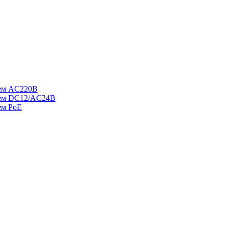
ием AC220В
ием DC12/AC24В
ем PoE