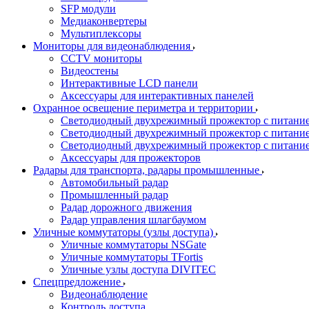
SFP модули
Медиаконвертеры
Мультиплексоры
Мониторы для видеонаблюдения
CCTV мониторы
Видеостены
Интерактивные LCD панели
Аксессуары для интерактивных панелей
Охранное освещение периметра и территории
Светодиодный двухрежимный прожектор с питан
Светодиодный двухрежимный прожектор с питан
Светодиодный двухрежимный прожектор с питани
Аксессуары для прожекторов
Радары для транспорта, радары промышленные
Автомобильный радар
Промышленный радар
Радар дорожного движения
Радар управления шлагбаумом
Уличные коммутаторы (узлы доступа)
Уличные коммутаторы NSGate
Уличные коммутаторы TFortis
Уличные узлы доступа DIVITEC
Спецпредложение
Видеонаблюдение
Контроль доступа