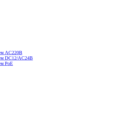
ием AC220В
ием DC12/AC24В
ем PoE