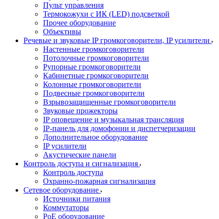
Пульт управления
Термокожухи с ИК (LED) подсветкой
Прочее оборудование
Объективы
Речевые и звуковые IP громкоговорители, IP усилители
Настенные громкоговорители
Потолочные громкоговорители
Рупорные громкоговорители
Кабинетные громкоговорители
Колонные громкоговорители
Подвесные громкоговорители
Взрывозащищенные громкоговорители
Звуковые прожекторы
IP оповещение и музыкальная трансляция
IP-панель для домофонии и диспетчеризации
Дополнительное оборудование
IP усилители
Акустические панели
Контроль доступа и сигнализация
Контроль доступа
Охранно-пожарная сигнализация
Сетевое оборудование
Источники питания
Коммутаторы
PoE оборудование