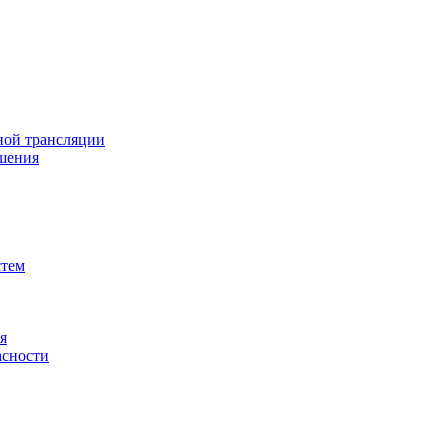
ной трансляции
шения
стем
я
асности