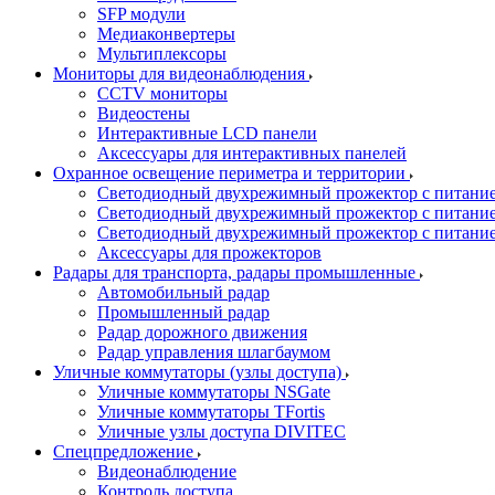
SFP модули
Медиаконвертеры
Мультиплексоры
Мониторы для видеонаблюдения
CCTV мониторы
Видеостены
Интерактивные LCD панели
Аксессуары для интерактивных панелей
Охранное освещение периметра и территории
Светодиодный двухрежимный прожектор с питан
Светодиодный двухрежимный прожектор с питан
Светодиодный двухрежимный прожектор с питани
Аксессуары для прожекторов
Радары для транспорта, радары промышленные
Автомобильный радар
Промышленный радар
Радар дорожного движения
Радар управления шлагбаумом
Уличные коммутаторы (узлы доступа)
Уличные коммутаторы NSGate
Уличные коммутаторы TFortis
Уличные узлы доступа DIVITEC
Спецпредложение
Видеонаблюдение
Контроль доступа