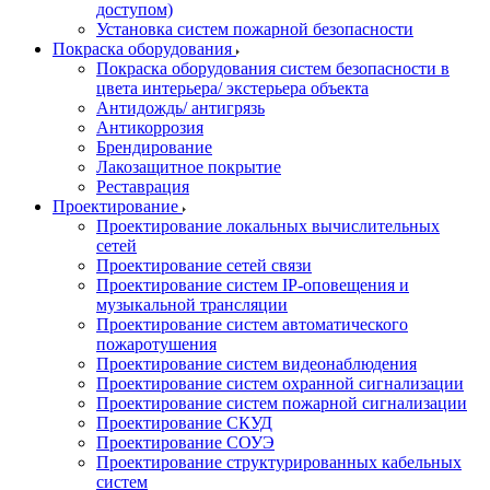
доступом)
Установка систем пожарной безопасности
Покраска оборудования
Покраска оборудования систем безопасности в
цвета интерьера/ экстерьера объекта
Антидождь/ антигрязь
Антикоррозия
Брендирование
Лакозащитное покрытие
Реставрация
Проектирование
Проектирование локальных вычислительных
сетей
Проектирование сетей связи
Проектирование систем IP-оповещения и
музыкальной трансляции
Проектирование систем автоматического
пожаротушения
Проектирование систем видеонаблюдения
Проектирование систем охранной сигнализации
Проектирование систем пожарной сигнализации
Проектирование СКУД
Проектирование СОУЭ
Проектирование структурированных кабельных
систем