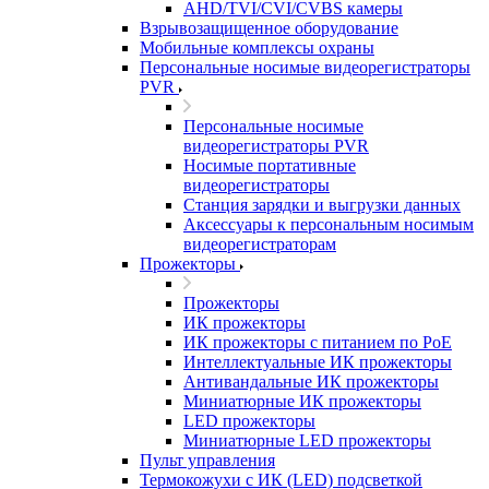
AHD/TVI/CVI/CVBS камеры
Взрывозащищенное оборудование
Мобильные комплексы охраны
Персональные носимые видеорегистраторы
PVR
Персональные носимые
видеорегистраторы PVR
Носимые портативные
видеорегистраторы
Станция зарядки и выгрузки данных
Аксессуары к персональным носимым
видеорегистраторам
Прожекторы
Прожекторы
ИК прожекторы
ИК прожекторы с питанием по PoE
Интеллектуальные ИК прожекторы
Антивандальные ИК прожекторы
Миниатюрные ИК прожекторы
LED прожекторы
Миниатюрные LED прожекторы
Пульт управления
Термокожухи с ИК (LED) подсветкой