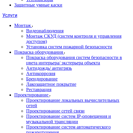
Защитные умные каски
Услуги
Монтаж
Видеонаблюдения
Монтаж СКУД (систем контроля и управления
доступом)
Установка систем пожарной безопасности
Покраска оборудования
Покраска оборудования систем безопасности в
цвета интерьера/ экстерьера объекта
Антидождь/ антигрязь
Антикоррозия
Брендирование
Лакозащитное покрытие
Реставрация
Проектирование
Проектирование локальных вычислительных
сетей
Проектирование сетей связи
Проектирование систем IP-оповещения и
музыкальной трансляции
Проектирование систем автоматического
пожаротушения