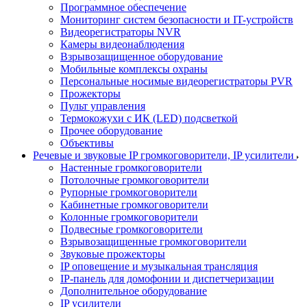
Программное обеспечение
Мониторинг систем безопасности и IT-устройств
Видеорегистраторы NVR
Камеры видеонаблюдения
Взрывозащищенное оборудование
Мобильные комплексы охраны
Персональные носимые видеорегистраторы PVR
Прожекторы
Пульт управления
Термокожухи с ИК (LED) подсветкой
Прочее оборудование
Объективы
Речевые и звуковые IP громкоговорители, IP усилители
Настенные громкоговорители
Потолочные громкоговорители
Рупорные громкоговорители
Кабинетные громкоговорители
Колонные громкоговорители
Подвесные громкоговорители
Взрывозащищенные громкоговорители
Звуковые прожекторы
IP оповещение и музыкальная трансляция
IP-панель для домофонии и диспетчеризации
Дополнительное оборудование
IP усилители