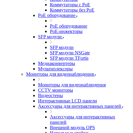
Коммутаторы с PoE
Коммутаторы без PoE
PoE оборудование
PoE оборудование
PoE-инжекторы
SFP модули
SFP модули
SFP модули NSGate
SFP модули TFortis
Медиаконвертеры
Мультиплексоры
Мониторы для видеонаблюдения
Мониторы для видеонаблюдения
CCTV мониторы
Видеостены
Интерактивные LCD панели
Аксессуары для интерактивных панелей
Аксессуары для интерактивных
панелей
Внешний модуль OPS
Напольные стойки