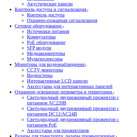
Акустические панели
Контроль доступа и сигнализация
Контроль доступа
Охранно-пожарная сигнализация
Сетевое оборудование
Источники питания
Коммутаторы
PoE оборудование
SFP модули
Медиаконвертеры
Мультиплексоры
Мониторы для видеонаблюдения
CCTV мониторы
Видеостены
Интерактивные LCD панели
Аксессуары для интерактивных панелей
Охранное освещение периметра и территории
Светодиодный двухрежимный прожектор с
питанием AC220В
Светодиодный двухрежимный прожектор с
питанием DC12/AC24В
Светодиодный двухрежимный прожектор с
питанием PoE
Аксессуары для прожекторов
Радары для транспорта, радары промышленные