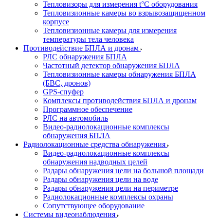
Тепловизоры для измерения t°С оборудования
Тепловизионные камеры во взрывозащищенном
корпусе
Тепловизионные камеры для измерения
температуры тела человека
Противодействие БПЛА и дронам
РЛС обнаружения БПЛА
Частотный детектор обнаружения БПЛА
Тепловизионные камеры обнаружения БПЛА
(БВС, дронов)
GPS-спуфер
Комплексы противодействия БПЛА и дронам
Программное обеспечение
РЛС на автомобиль
Видео-радиолокационные комплексы
обнаружения БПЛА
Радиолокационные средства обнаружения
Видео-радиолокационные комплексы
обнаружения надводных целей
Радары обнаружения цели на большой площади
Радары обнаружения цели на воде
Радары обнаружения цели на периметре
Радиолокационные комплексы охраны
Сопутствующее оборудование
Системы видеонаблюдения