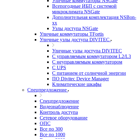
Уличные коммутаторы NSGate
Всепогодные ИБП с системой
микроклимата NSGate
Дополнительная комплектация NSBon-
xx
Узлы доступа NSGate
Уличные коммутаторы TFortis
Уличные узлы доступа DIVITEC
Уличные узлы доступа DIVITEC
С управляемым коммутатором L2/L3
С неуправляемым коммутатором
С UPS
С питанием от солнечной энергии
ПО Divitec Device Manager
Климатические шкафы
Спецпредложение
Спецпредложение
Видеонаблюдение
Контроль доступа
Сетевое оборудование
ОПС
Все по 300
Все по 1000