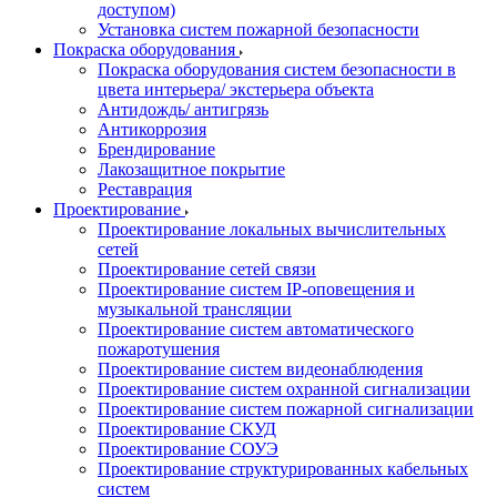
доступом)
Установка систем пожарной безопасности
Покраска оборудования
Покраска оборудования систем безопасности в
цвета интерьера/ экстерьера объекта
Антидождь/ антигрязь
Антикоррозия
Брендирование
Лакозащитное покрытие
Реставрация
Проектирование
Проектирование локальных вычислительных
сетей
Проектирование сетей связи
Проектирование систем IP-оповещения и
музыкальной трансляции
Проектирование систем автоматического
пожаротушения
Проектирование систем видеонаблюдения
Проектирование систем охранной сигнализации
Проектирование систем пожарной сигнализации
Проектирование СКУД
Проектирование СОУЭ
Проектирование структурированных кабельных
систем