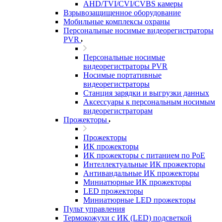
AHD/TVI/CVI/CVBS камеры
Взрывозащищенное оборудование
Мобильные комплексы охраны
Персональные носимые видеорегистраторы
PVR
Персональные носимые
видеорегистраторы PVR
Носимые портативные
видеорегистраторы
Станция зарядки и выгрузки данных
Аксессуары к персональным носимым
видеорегистраторам
Прожекторы
Прожекторы
ИК прожекторы
ИК прожекторы с питанием по PoE
Интеллектуальные ИК прожекторы
Антивандальные ИК прожекторы
Миниатюрные ИК прожекторы
LED прожекторы
Миниатюрные LED прожекторы
Пульт управления
Термокожухи с ИК (LED) подсветкой