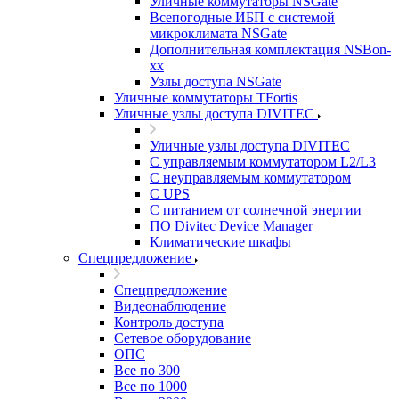
Уличные коммутаторы NSGate
Всепогодные ИБП с системой
микроклимата NSGate
Дополнительная комплектация NSBon-
xx
Узлы доступа NSGate
Уличные коммутаторы TFortis
Уличные узлы доступа DIVITEC
Уличные узлы доступа DIVITEC
С управляемым коммутатором L2/L3
С неуправляемым коммутатором
С UPS
С питанием от солнечной энергии
ПО Divitec Device Manager
Климатические шкафы
Спецпредложение
Спецпредложение
Видеонаблюдение
Контроль доступа
Сетевое оборудование
ОПС
Все по 300
Все по 1000