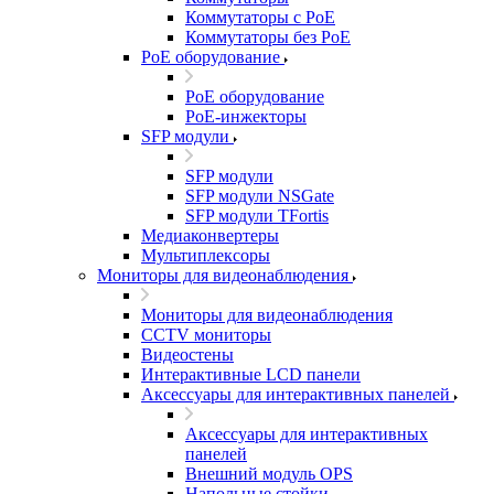
Коммутаторы с PoE
Коммутаторы без PoE
PoE оборудование
PoE оборудование
PoE-инжекторы
SFP модули
SFP модули
SFP модули NSGate
SFP модули TFortis
Медиаконвертеры
Мультиплексоры
Мониторы для видеонаблюдения
Мониторы для видеонаблюдения
CCTV мониторы
Видеостены
Интерактивные LCD панели
Аксессуары для интерактивных панелей
Аксессуары для интерактивных
панелей
Внешний модуль OPS
Напольные стойки