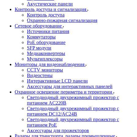
Акустические панели
Контроль доступа и сигнализация
Контроль доступа
Охранно-пожарная сигнализация
Сетевое оборудование
Источники питания
Коммутаторы
PoE оборудование
SFP модули
Медиаконвертеры
Мультиплексоры
Мониторы для видеонаблюдения
CCTV мониторы
Видеостены
Интерактивные LCD панели
Аксессуары для интерактивных панелей
Охранное освещение периметра и территории
Светодиодный двухрежимный прожектор с
питанием AC220В
Светодиодный двухрежимный прожектор с
питанием DC12/AC24В
Светодиодный двухрежимный прожектор с
питанием PoE
Аксессуары для прожекторов
Радары для транспорта, радары промышленные