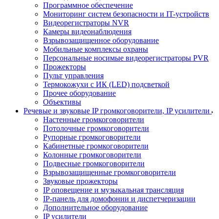
Программное обеспечение
Мониторинг систем безопасности и IT-устройств
Видеорегистраторы NVR
Камеры видеонаблюдения
Взрывозащищенное оборудование
Мобильные комплексы охраны
Персональные носимые видеорегистраторы PVR
Прожекторы
Пульт управления
Термокожухи с ИК (LED) подсветкой
Прочее оборудование
Объективы
Речевые и звуковые IP громкоговорители, IP усилители
Настенные громкоговорители
Потолочные громкоговорители
Рупорные громкоговорители
Кабинетные громкоговорители
Колонные громкоговорители
Подвесные громкоговорители
Взрывозащищенные громкоговорители
Звуковые прожекторы
IP оповещение и музыкальная трансляция
IP-панель для домофонии и диспетчеризации
Дополнительное оборудование
IP усилители