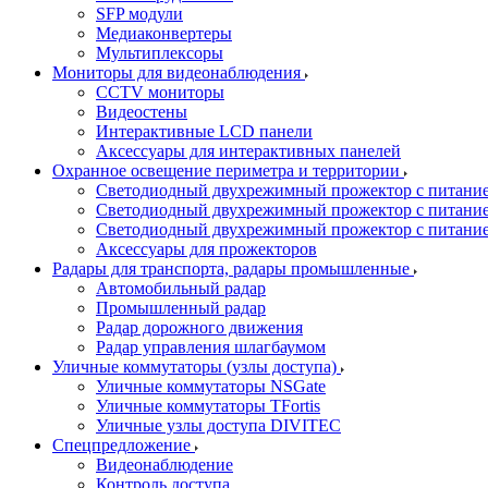
SFP модули
Медиаконвертеры
Мультиплексоры
Мониторы для видеонаблюдения
CCTV мониторы
Видеостены
Интерактивные LCD панели
Аксессуары для интерактивных панелей
Охранное освещение периметра и территории
Светодиодный двухрежимный прожектор с питан
Светодиодный двухрежимный прожектор с питан
Светодиодный двухрежимный прожектор с питани
Аксессуары для прожекторов
Радары для транспорта, радары промышленные
Автомобильный радар
Промышленный радар
Радар дорожного движения
Радар управления шлагбаумом
Уличные коммутаторы (узлы доступа)
Уличные коммутаторы NSGate
Уличные коммутаторы TFortis
Уличные узлы доступа DIVITEC
Спецпредложение
Видеонаблюдение
Контроль доступа