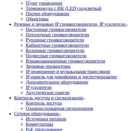
Пульт управления
Термокожухи с ИК (LED) подсветкой
Прочее оборудование
Объективы
Речевые и звуковые IP громкоговорители, IP усилители
Настенные громкоговорители
Потолочные громкоговорители
Рупорные громкоговорители
Кабинетные громкоговорители
Колонные громкоговорители
Подвесные громкоговорители
Взрывозащищенные громкоговорители
Звуковые прожекторы
IP оповещение и музыкальная трансляция
IP-панель для домофонии и диспетчеризации
Дополнительное оборудование
IP усилители
Акустические панели
Контроль доступа и сигнализация
Контроль доступа
Охранно-пожарная сигнализация
Сетевое оборудование
Источники питания
Коммутаторы
PoE оборудование