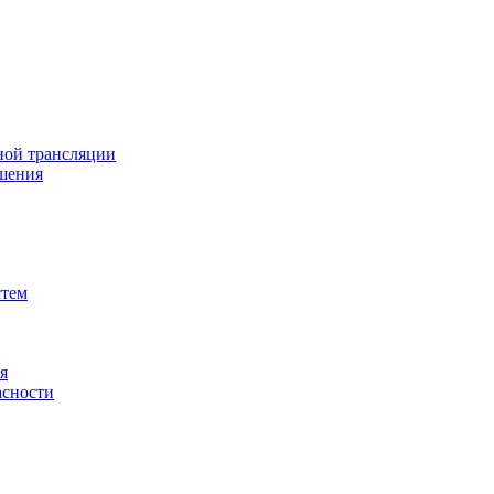
ной трансляции
шения
стем
я
асности