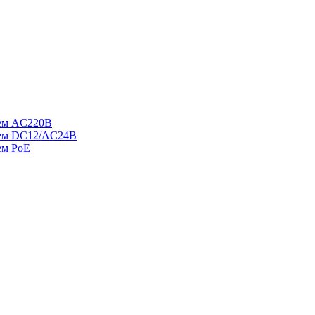
ием AC220В
ием DC12/AC24В
ем PoE