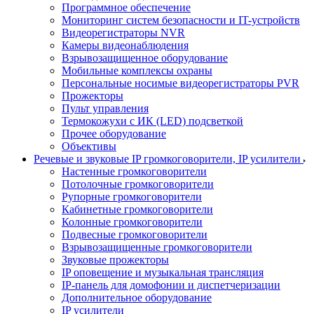
Программное обеспечение
Мониторинг систем безопасности и IT-устройств
Видеорегистраторы NVR
Камеры видеонаблюдения
Взрывозащищенное оборудование
Мобильные комплексы охраны
Персональные носимые видеорегистраторы PVR
Прожекторы
Пульт управления
Термокожухи с ИК (LED) подсветкой
Прочее оборудование
Объективы
Речевые и звуковые IP громкоговорители, IP усилители
Настенные громкоговорители
Потолочные громкоговорители
Рупорные громкоговорители
Кабинетные громкоговорители
Колонные громкоговорители
Подвесные громкоговорители
Взрывозащищенные громкоговорители
Звуковые прожекторы
IP оповещение и музыкальная трансляция
IP-панель для домофонии и диспетчеризации
Дополнительное оборудование
IP усилители