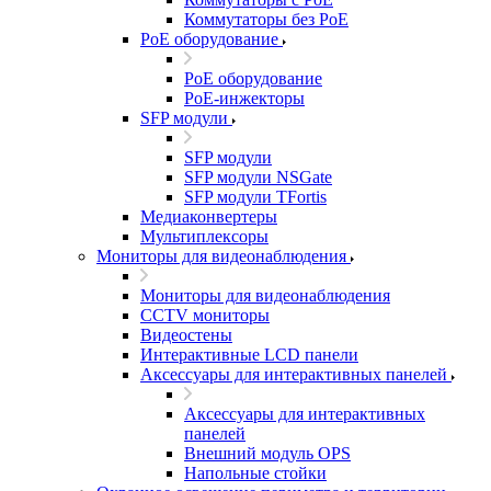
Коммутаторы без PoE
PoE оборудование
PoE оборудование
PoE-инжекторы
SFP модули
SFP модули
SFP модули NSGate
SFP модули TFortis
Медиаконвертеры
Мультиплексоры
Мониторы для видеонаблюдения
Мониторы для видеонаблюдения
CCTV мониторы
Видеостены
Интерактивные LCD панели
Аксессуары для интерактивных панелей
Аксессуары для интерактивных
панелей
Внешний модуль OPS
Напольные стойки