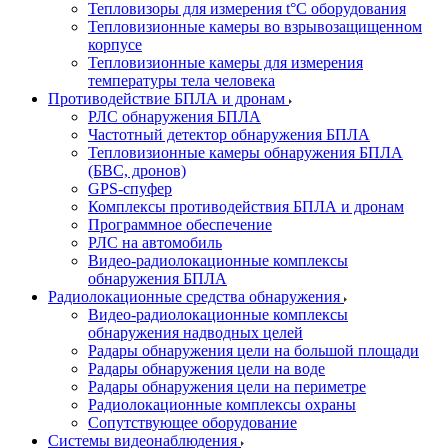
Тепловизоры для измерения t°С оборудования
Тепловизионные камеры во взрывозащищенном
корпусе
Тепловизионные камеры для измерения
температуры тела человека
Противодействие БПЛА и дронам
РЛС обнаружения БПЛА
Частотный детектор обнаружения БПЛА
Тепловизионные камеры обнаружения БПЛА
(БВС, дронов)
GPS-спуфер
Комплексы противодействия БПЛА и дронам
Программное обеспечение
РЛС на автомобиль
Видео-радиолокационные комплексы
обнаружения БПЛА
Радиолокационные средства обнаружения
Видео-радиолокационные комплексы
обнаружения надводных целей
Радары обнаружения цели на большой площади
Радары обнаружения цели на воде
Радары обнаружения цели на периметре
Радиолокационные комплексы охраны
Сопутствующее оборудование
Системы видеонаблюдения