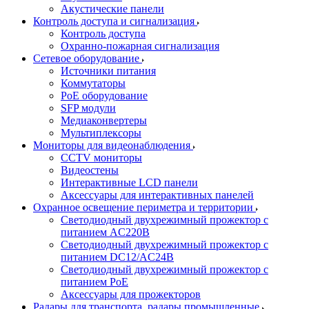
Акустические панели
Контроль доступа и сигнализация
Контроль доступа
Охранно-пожарная сигнализация
Сетевое оборудование
Источники питания
Коммутаторы
PoE оборудование
SFP модули
Медиаконвертеры
Мультиплексоры
Мониторы для видеонаблюдения
CCTV мониторы
Видеостены
Интерактивные LCD панели
Аксессуары для интерактивных панелей
Охранное освещение периметра и территории
Светодиодный двухрежимный прожектор с
питанием AC220В
Светодиодный двухрежимный прожектор с
питанием DC12/AC24В
Светодиодный двухрежимный прожектор с
питанием PoE
Аксессуары для прожекторов
Радары для транспорта, радары промышленные