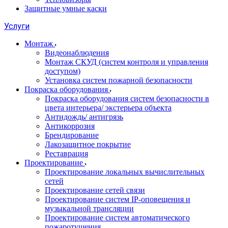
Защитные умные каски
Услуги
Монтаж
Видеонаблюдения
Монтаж СКУД (систем контроля и управления
доступом)
Установка систем пожарной безопасности
Покраска оборудования
Покраска оборудования систем безопасности в
цвета интерьера/ экстерьера объекта
Антидождь/ антигрязь
Антикоррозия
Брендирование
Лакозащитное покрытие
Реставрация
Проектирование
Проектирование локальных вычислительных
сетей
Проектирование сетей связи
Проектирование систем IP-оповещения и
музыкальной трансляции
Проектирование систем автоматического
пожаротушения