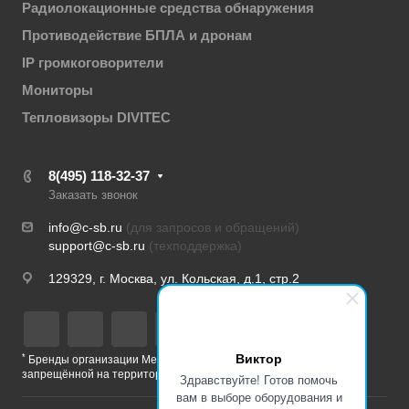
Радиолокационные средства обнаружения
Противодействие БПЛА и дронам
IP громкоговорители
Мониторы
Тепловизоры DIVITEC
8(495) 118-32-37
Заказать звонок
info@c-sb.ru
(для запросов и обращений)
support@c-sb.ru
(техподдержка)
129329, г. Москва, ул. Кольская, д.1, стр.2
Виктор
*
Бренды организации Meta, признанной экстремистской и
запрещённой на территории РФ
Здравствуйте! Готов помочь
вам в выборе оборудования и