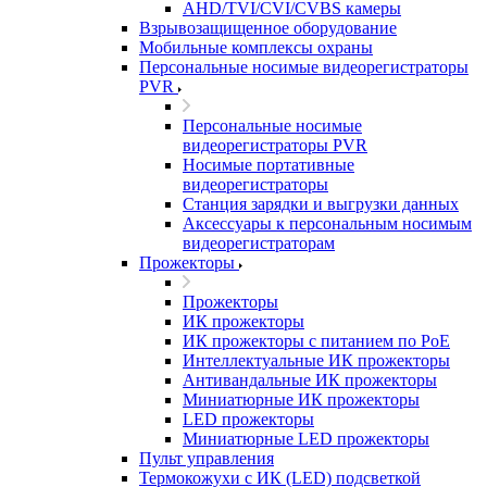
AHD/TVI/CVI/CVBS камеры
Взрывозащищенное оборудование
Мобильные комплексы охраны
Персональные носимые видеорегистраторы
PVR
Персональные носимые
видеорегистраторы PVR
Носимые портативные
видеорегистраторы
Станция зарядки и выгрузки данных
Аксессуары к персональным носимым
видеорегистраторам
Прожекторы
Прожекторы
ИК прожекторы
ИК прожекторы с питанием по PoE
Интеллектуальные ИК прожекторы
Антивандальные ИК прожекторы
Миниатюрные ИК прожекторы
LED прожекторы
Миниатюрные LED прожекторы
Пульт управления
Термокожухи с ИК (LED) подсветкой