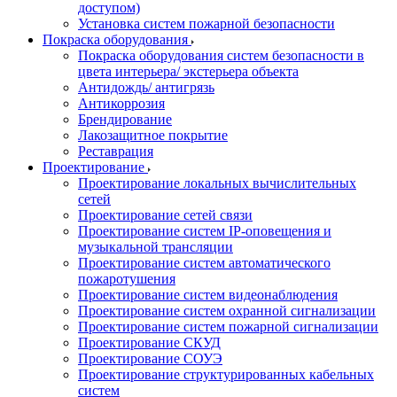
доступом)
Установка систем пожарной безопасности
Покраска оборудования
Покраска оборудования систем безопасности в
цвета интерьера/ экстерьера объекта
Антидождь/ антигрязь
Антикоррозия
Брендирование
Лакозащитное покрытие
Реставрация
Проектирование
Проектирование локальных вычислительных
сетей
Проектирование сетей связи
Проектирование систем IP-оповещения и
музыкальной трансляции
Проектирование систем автоматического
пожаротушения
Проектирование систем видеонаблюдения
Проектирование систем охранной сигнализации
Проектирование систем пожарной сигнализации
Проектирование СКУД
Проектирование СОУЭ
Проектирование структурированных кабельных
систем