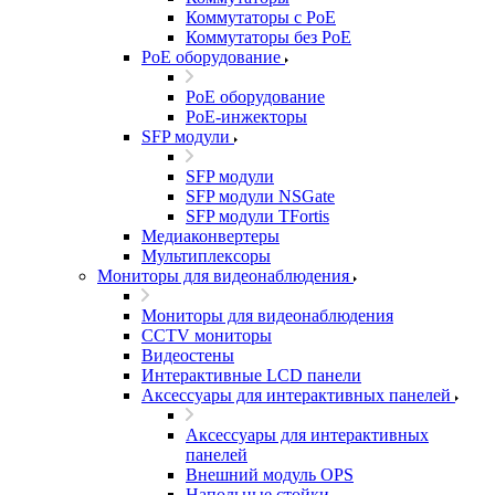
Коммутаторы с PoE
Коммутаторы без PoE
PoE оборудование
PoE оборудование
PoE-инжекторы
SFP модули
SFP модули
SFP модули NSGate
SFP модули TFortis
Медиаконвертеры
Мультиплексоры
Мониторы для видеонаблюдения
Мониторы для видеонаблюдения
CCTV мониторы
Видеостены
Интерактивные LCD панели
Аксессуары для интерактивных панелей
Аксессуары для интерактивных
панелей
Внешний модуль OPS
Напольные стойки