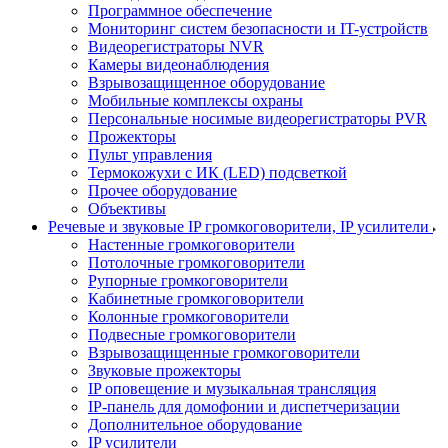
Программное обеспечение
Мониторинг систем безопасности и IT-устройств
Видеорегистраторы NVR
Камеры видеонаблюдения
Взрывозащищенное оборудование
Мобильные комплексы охраны
Персональные носимые видеорегистраторы PVR
Прожекторы
Пульт управления
Термокожухи с ИК (LED) подсветкой
Прочее оборудование
Объективы
Речевые и звуковые IP громкоговорители, IP усилители
Настенные громкоговорители
Потолочные громкоговорители
Рупорные громкоговорители
Кабинетные громкоговорители
Колонные громкоговорители
Подвесные громкоговорители
Взрывозащищенные громкоговорители
Звуковые прожекторы
IP оповещение и музыкальная трансляция
IP-панель для домофонии и диспетчеризации
Дополнительное оборудование
IP усилители