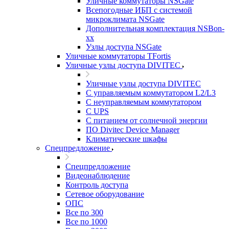
Уличные коммутаторы NSGate
Всепогодные ИБП с системой
микроклимата NSGate
Дополнительная комплектация NSBon-
xx
Узлы доступа NSGate
Уличные коммутаторы TFortis
Уличные узлы доступа DIVITEC
Уличные узлы доступа DIVITEC
С управляемым коммутатором L2/L3
С неуправляемым коммутатором
С UPS
С питанием от солнечной энергии
ПО Divitec Device Manager
Климатические шкафы
Спецпредложение
Спецпредложение
Видеонаблюдение
Контроль доступа
Сетевое оборудование
ОПС
Все по 300
Все по 1000