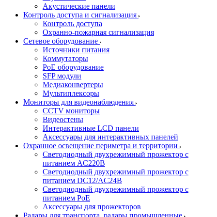
Акустические панели
Контроль доступа и сигнализация
Контроль доступа
Охранно-пожарная сигнализация
Сетевое оборудование
Источники питания
Коммутаторы
PoE оборудование
SFP модули
Медиаконвертеры
Мультиплексоры
Мониторы для видеонаблюдения
CCTV мониторы
Видеостены
Интерактивные LCD панели
Аксессуары для интерактивных панелей
Охранное освещение периметра и территории
Светодиодный двухрежимный прожектор с
питанием AC220В
Светодиодный двухрежимный прожектор с
питанием DC12/AC24В
Светодиодный двухрежимный прожектор с
питанием PoE
Аксессуары для прожекторов
Радары для транспорта, радары промышленные