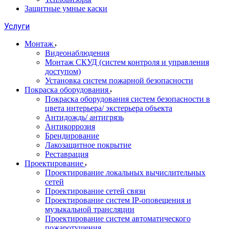
Защитные умные каски
Услуги
Монтаж
Видеонаблюдения
Монтаж СКУД (систем контроля и управления
доступом)
Установка систем пожарной безопасности
Покраска оборудования
Покраска оборудования систем безопасности в
цвета интерьера/ экстерьера объекта
Антидождь/ антигрязь
Антикоррозия
Брендирование
Лакозащитное покрытие
Реставрация
Проектирование
Проектирование локальных вычислительных
сетей
Проектирование сетей связи
Проектирование систем IP-оповещения и
музыкальной трансляции
Проектирование систем автоматического
пожаротушения