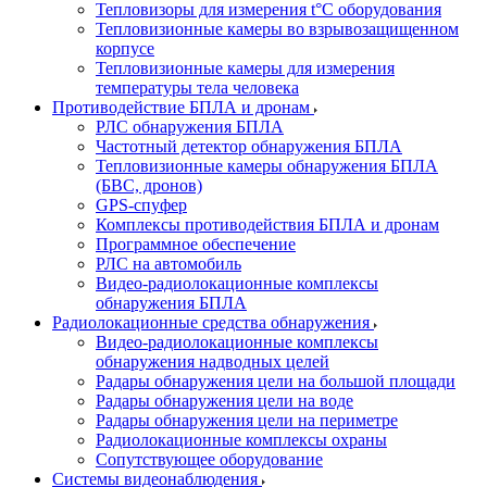
Тепловизоры для измерения t°С оборудования
Тепловизионные камеры во взрывозащищенном
корпусе
Тепловизионные камеры для измерения
температуры тела человека
Противодействие БПЛА и дронам
РЛС обнаружения БПЛА
Частотный детектор обнаружения БПЛА
Тепловизионные камеры обнаружения БПЛА
(БВС, дронов)
GPS-спуфер
Комплексы противодействия БПЛА и дронам
Программное обеспечение
РЛС на автомобиль
Видео-радиолокационные комплексы
обнаружения БПЛА
Радиолокационные средства обнаружения
Видео-радиолокационные комплексы
обнаружения надводных целей
Радары обнаружения цели на большой площади
Радары обнаружения цели на воде
Радары обнаружения цели на периметре
Радиолокационные комплексы охраны
Сопутствующее оборудование
Системы видеонаблюдения