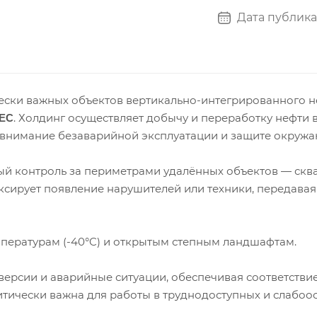
Дата публика
ески важных объектов вертикально-интегрированного не
. Холдинг осуществляет добычу и переработку нефти 
TEC
 внимание безаварийной эксплуатации и защите окруж
й контроль за периметрами удалённых объектов — скв
сирует появление нарушителей или техники, передавая 
пературам (-40°C) и открытым степным ландшафтам.
версии и аварийные ситуации, обеспечивая соответств
итически важна для работы в труднодоступных и слабо