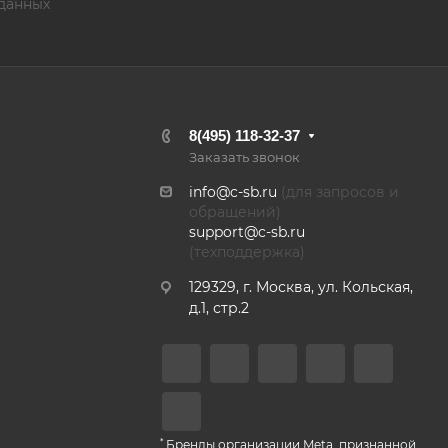
данных
8(495) 118-32-37
Заказать звонок
info@c-sb.ru
(для запросов и
обращений)
support@c-sb.ru
(техподдержка)
129329, г. Москва, ул. Кольская,
д.1, стр.2
*
Бренды организации Meta, признанной