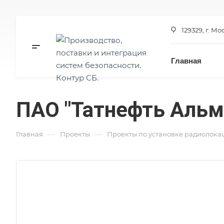
129329, г. Мо
Главная
ПАО "Татнефть Альм
—
—
Главная
Проекты
Проекты по установке радиолока