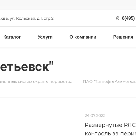
8(495)
сква, ул. Кольская, д.1, стр.2
Каталог
Услуги
О компании
Решения
етьевск"
—
ционных систем охраны периметра
ПАО "Татнефть Альметьев
24.07.2025
Развернутые РЛС
контроль за пер