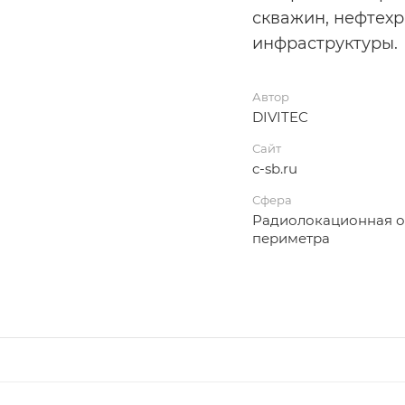
скважин, нефтех
инфраструктуры.
Автор
DIVITEC
Сайт
c-sb.ru
Сфера
Радиолокационная о
периметра