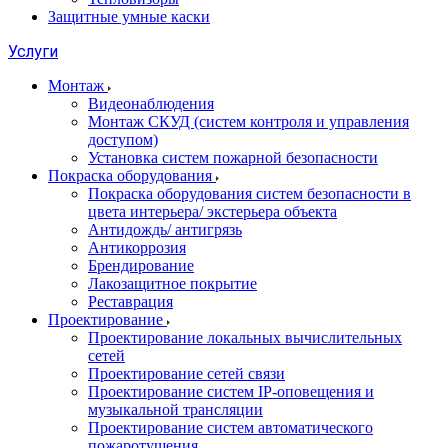
Защитные умные каски
Услуги
Монтаж
Видеонаблюдения
Монтаж СКУД (систем контроля и управления
доступом)
Установка систем пожарной безопасности
Покраска оборудования
Покраска оборудования систем безопасности в
цвета интерьера/ экстерьера объекта
Антидождь/ антигрязь
Антикоррозия
Брендирование
Лакозащитное покрытие
Реставрация
Проектирование
Проектирование локальных вычислительных
сетей
Проектирование сетей связи
Проектирование систем IP-оповещения и
музыкальной трансляции
Проектирование систем автоматического
пожаротушения