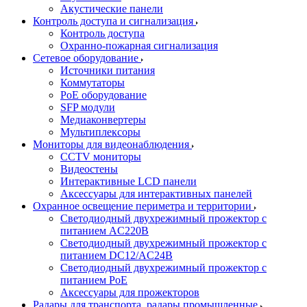
Акустические панели
Контроль доступа и сигнализация
Контроль доступа
Охранно-пожарная сигнализация
Сетевое оборудование
Источники питания
Коммутаторы
PoE оборудование
SFP модули
Медиаконвертеры
Мультиплексоры
Мониторы для видеонаблюдения
CCTV мониторы
Видеостены
Интерактивные LCD панели
Аксессуары для интерактивных панелей
Охранное освещение периметра и территории
Светодиодный двухрежимный прожектор с
питанием AC220В
Светодиодный двухрежимный прожектор с
питанием DC12/AC24В
Светодиодный двухрежимный прожектор с
питанием PoE
Аксессуары для прожекторов
Радары для транспорта, радары промышленные