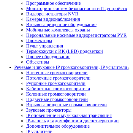
Программное обеспечение
Мониторинг систем безопасности и IT-устройств
Видеорегистраторы NVR
Камеры видеонаблюдения
Взрывозащищенное оборудование
Мобильные комплексы охраны
Персональные носимые видеорегистраторы PVR
Прожекторы
Пульт управления
Термокожухи с ИК (LED) подсветкой
Прочее оборудование
Объективы
Речевые и звуковые IP громкоговорители, IP усилители
Настенные громкоговорители
Потолочные громкоговорители
Рупорные громкоговорители
Кабинетные громкоговорители
Колонные громкоговорители
Подвесные громкоговорители
Взрывозащищенные громкоговорители
Звуковые прожекторы
IP оповещение и музыкальная трансляция
IP-панель для домофонии и диспетчеризации
Дополнительное оборудование
IP усилители