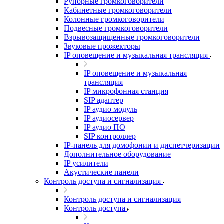
Рупорные громкоговорители
Кабинетные громкоговорители
Колонные громкоговорители
Подвесные громкоговорители
Взрывозащищенные громкоговорители
Звуковые прожекторы
IP оповещение и музыкальная трансляция
IP оповещение и музыкальная
трансляция
IP микрофонная станция
SIP адаптер
IP аудио модуль
IP аудиосервер
IP аудио ПО
SIP контроллер
IP-панель для домофонии и диспетчеризации
Дополнительное оборудование
IP усилители
Акустические панели
Контроль доступа и сигнализация
Контроль доступа и сигнализация
Контроль доступа