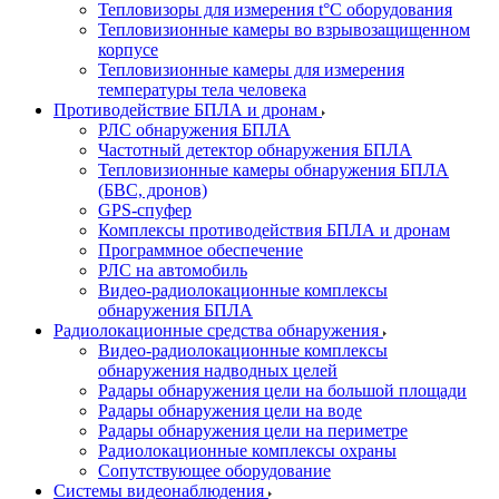
Тепловизоры для измерения t°С оборудования
Тепловизионные камеры во взрывозащищенном
корпусе
Тепловизионные камеры для измерения
температуры тела человека
Противодействие БПЛА и дронам
РЛС обнаружения БПЛА
Частотный детектор обнаружения БПЛА
Тепловизионные камеры обнаружения БПЛА
(БВС, дронов)
GPS-спуфер
Комплексы противодействия БПЛА и дронам
Программное обеспечение
РЛС на автомобиль
Видео-радиолокационные комплексы
обнаружения БПЛА
Радиолокационные средства обнаружения
Видео-радиолокационные комплексы
обнаружения надводных целей
Радары обнаружения цели на большой площади
Радары обнаружения цели на воде
Радары обнаружения цели на периметре
Радиолокационные комплексы охраны
Сопутствующее оборудование
Системы видеонаблюдения