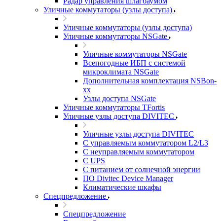
Радар управления шлагбаумом
Уличные коммутаторы (узлы доступа)
Уличные коммутаторы (узлы доступа)
Уличные коммутаторы NSGate
Уличные коммутаторы NSGate
Всепогодные ИБП с системой
микроклимата NSGate
Дополнительная комплектация NSBon-
xx
Узлы доступа NSGate
Уличные коммутаторы TFortis
Уличные узлы доступа DIVITEC
Уличные узлы доступа DIVITEC
С управляемым коммутатором L2/L3
С неуправляемым коммутатором
С UPS
С питанием от солнечной энергии
ПО Divitec Device Manager
Климатические шкафы
Спецпредложение
Спецпредложение