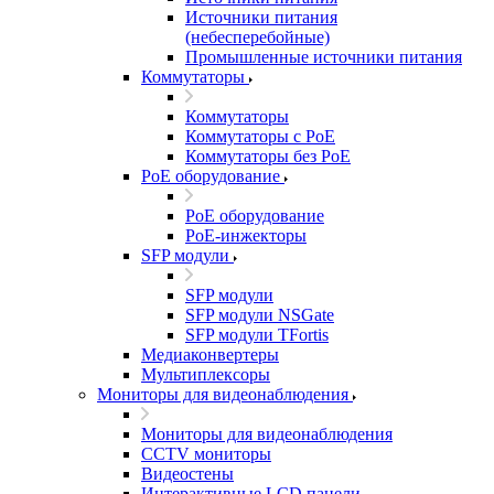
Источники питания
(небесперебойные)
Промышленные источники питания
Коммутаторы
Коммутаторы
Коммутаторы с PoE
Коммутаторы без PoE
PoE оборудование
PoE оборудование
PoE-инжекторы
SFP модули
SFP модули
SFP модули NSGate
SFP модули TFortis
Медиаконвертеры
Мультиплексоры
Мониторы для видеонаблюдения
Мониторы для видеонаблюдения
CCTV мониторы
Видеостены
Интерактивные LCD панели