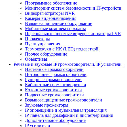
Программное обеспечение
Мониторинг систем безопасности и IT-устройств
Видеорегистраторы NVR
Камеры видеонаблюдения
Взрывозащищенное оборудование
Мобильные комплексы охраны
Персональные носимые видеорегистраторы PVR
Прожекторы
Пульт управления
Термокожухи с ИК (LED) подсветкой
Прочее оборудование
Объективы
Речевые и звуковые IP громкоговорители, IP усилители
Настенные громкоговорители
Потолочные громкоговорители
Рупорные громкоговорители
Кабинетные громкоговорители
Колонные громкоговорители
Подвесные громкоговорители
Взрывозащищенные громкоговорители
Звуковые прожекторы
IP оповещение и музыкальная трансляция
IP-панель для домофонии и диспетчеризации
Дополнительное оборудование
IP усилители