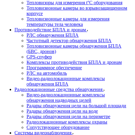
Тепловизоры для измерения t°С оборудования
Тепловизионные камеры во взрывозащищенном
корпусе
Тепловизионные камеры для измерения
температуры тела человека
Противодействие БПЛА и дронам
РЛС обнаружения БПЛА
Частотный детектор обнаружения БПЛА
Тепловизионные камеры обнаружения БПЛА
(БВС, дронов)
GPS-спуфер
Комплексы противодействия БПЛА и дронам
Программное обеспечение
РЛС на автомобиль
Видео-радиолокационные комплексы
обнаружения БПЛА
Радиолокационные средства обнаружения
Видео-радиолокационные комплексы
обнаружения надводных целей
Радары обнаружения цели на большой площади
Радары обнаружения цели на воде
Радары обнаружения цели на периметре
Радиолокационные комплексы охраны
Сопутствующее оборудование
Системы видеонаблюдения