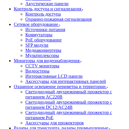
Акустические панели
Контроль доступа и сигнализация
Контроль доступа
Охранно-пожарная сигнализация
Сетевое оборудование
Источники питания
Коммутаторы
PoE оборудование
SFP модули
Медиаконвертеры
Мультиплексоры
Мониторы для видеонаблюдения
CCTV мониторы
Видеостены
Интерактивные LCD панели
Аксессуары для интерактивных панелей
Охранное освещение периметра и территории
Светодиодный двухрежимный прожектор с
питанием AC220В
Светодиодный двухрежимный прожектор с
питанием DC12/AC24В
Светодиодный двухрежимный прожектор с
питанием PoE
Аксессуары для прожекторов
Радары для транспорта, радары промышленные