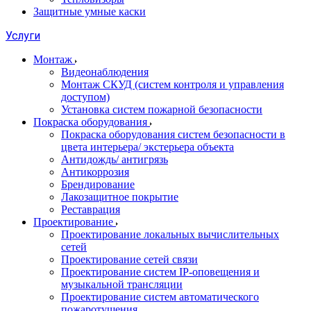
Защитные умные каски
Услуги
Монтаж
Видеонаблюдения
Монтаж СКУД (систем контроля и управления
доступом)
Установка систем пожарной безопасности
Покраска оборудования
Покраска оборудования систем безопасности в
цвета интерьера/ экстерьера объекта
Антидождь/ антигрязь
Антикоррозия
Брендирование
Лакозащитное покрытие
Реставрация
Проектирование
Проектирование локальных вычислительных
сетей
Проектирование сетей связи
Проектирование систем IP-оповещения и
музыкальной трансляции
Проектирование систем автоматического
пожаротушения