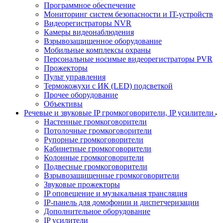
Программное обеспечение
Мониторинг систем безопасности и IT-устройств
Видеорегистраторы NVR
Камеры видеонаблюдения
Взрывозащищенное оборудование
Мобильные комплексы охраны
Персональные носимые видеорегистраторы PVR
Прожекторы
Пульт управления
Термокожухи с ИК (LED) подсветкой
Прочее оборудование
Объективы
Речевые и звуковые IP громкоговорители, IP усилители
Настенные громкоговорители
Потолочные громкоговорители
Рупорные громкоговорители
Кабинетные громкоговорители
Колонные громкоговорители
Подвесные громкоговорители
Взрывозащищенные громкоговорители
Звуковые прожекторы
IP оповещение и музыкальная трансляция
IP-панель для домофонии и диспетчеризации
Дополнительное оборудование
IP усилители