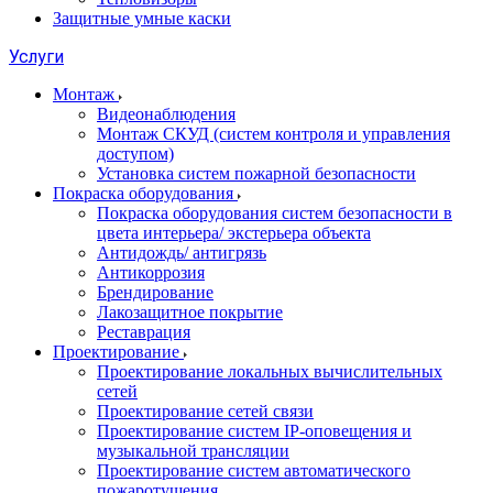
Защитные умные каски
Услуги
Монтаж
Видеонаблюдения
Монтаж СКУД (систем контроля и управления
доступом)
Установка систем пожарной безопасности
Покраска оборудования
Покраска оборудования систем безопасности в
цвета интерьера/ экстерьера объекта
Антидождь/ антигрязь
Антикоррозия
Брендирование
Лакозащитное покрытие
Реставрация
Проектирование
Проектирование локальных вычислительных
сетей
Проектирование сетей связи
Проектирование систем IP-оповещения и
музыкальной трансляции
Проектирование систем автоматического
пожаротушения