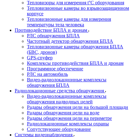
Тепловизоры для измерения t°С оборудования
Тепловизионные камеры во взрывозащищенном
корпусе
Тепловизионные камеры для измерения
температуры тела человека
Противодействие БПЛА и дронам
РЛС обнаружения БПЛА
Частотный детектор обнаружения БПЛА
Тепловизионные камеры обнаружения БПЛА
(БВС, дронов)
GPS-спуфер
Комплексы противодействия БПЛА и дронам
Программное обеспечение
РЛС на автомобиль
Видео-радиолокационные комплексы
обнаружения БПЛА
Радиолокационные средства обнаружения
Видео-радиолокационные комплексы
обнаружения надводных целей
Радары обнаружения цели на большой площади
Радары обнаружения цели на воде
Радары обнаружения цели на периметре
Радиолокационные комплексы охраны
Сопутствующее оборудование
Системы видеонаблюдения