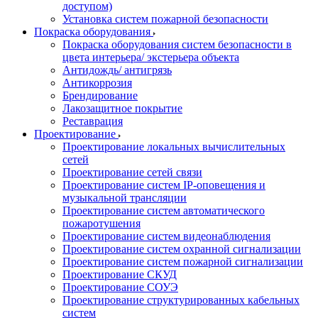
доступом)
Установка систем пожарной безопасности
Покраска оборудования
Покраска оборудования систем безопасности в
цвета интерьера/ экстерьера объекта
Антидождь/ антигрязь
Антикоррозия
Брендирование
Лакозащитное покрытие
Реставрация
Проектирование
Проектирование локальных вычислительных
сетей
Проектирование сетей связи
Проектирование систем IP-оповещения и
музыкальной трансляции
Проектирование систем автоматического
пожаротушения
Проектирование систем видеонаблюдения
Проектирование систем охранной сигнализации
Проектирование систем пожарной сигнализации
Проектирование СКУД
Проектирование СОУЭ
Проектирование структурированных кабельных
систем