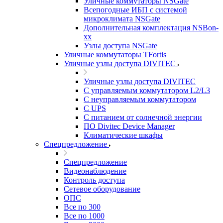
Уличные коммутаторы NSGate
Всепогодные ИБП с системой
микроклимата NSGate
Дополнительная комплектация NSBon-
xx
Узлы доступа NSGate
Уличные коммутаторы TFortis
Уличные узлы доступа DIVITEC
Уличные узлы доступа DIVITEC
С управляемым коммутатором L2/L3
С неуправляемым коммутатором
С UPS
С питанием от солнечной энергии
ПО Divitec Device Manager
Климатические шкафы
Спецпредложение
Спецпредложение
Видеонаблюдение
Контроль доступа
Сетевое оборудование
ОПС
Все по 300
Все по 1000