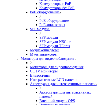
Коммутаторы с PoE
Коммутаторы без PoE
PoE оборудование
PoE оборудование
PoE-инжекторы
SFP модули
SFP модули
SFP модули NSGate
SFP модули TFortis
Медиаконвертеры
Мультиплексоры
Мониторы для видеонаблюдения
Мониторы для видеонаблюдения
CCTV мониторы
Видеостены
Интерактивные LCD панели
Аксессуары для интерактивных панелей
Аксессуары для интерактивных
панелей
Внешний модуль OPS
Напольные стойки