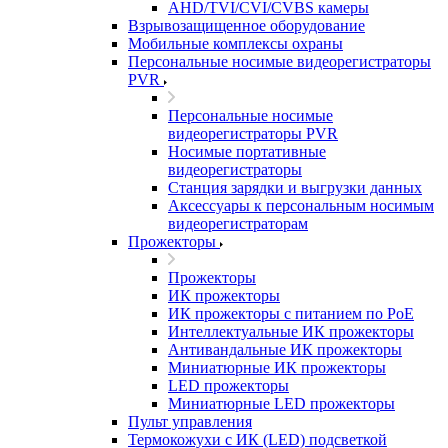
AHD/TVI/CVI/CVBS камеры
Взрывозащищенное оборудование
Мобильные комплексы охраны
Персональные носимые видеорегистраторы
PVR
Персональные носимые
видеорегистраторы PVR
Носимые портативные
видеорегистраторы
Станция зарядки и выгрузки данных
Аксессуары к персональным носимым
видеорегистраторам
Прожекторы
Прожекторы
ИК прожекторы
ИК прожекторы с питанием по PoE
Интеллектуальные ИК прожекторы
Антивандальные ИК прожекторы
Миниатюрные ИК прожекторы
LED прожекторы
Миниатюрные LED прожекторы
Пульт управления
Термокожухи с ИК (LED) подсветкой