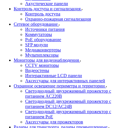
Акустические панели
Контроль доступа и сигнализация
Контроль доступа
Охранно-пожарная сигнализация
Сетевое оборудование
Источники питания
Коммутаторы
PoE оборудование
SFP модули
Медиаконвертеры
Мультиплексоры
Мониторы для видеонаблюдения
CCTV мониторы
Видеостены
Интерактивные LCD панели
Аксессуары для интерактивных панелей
Охранное освещение периметра и территории
Светодиодный двухрежимный прожектор с
питанием AC220В
Светодиодный двухрежимный прожектор с
питанием DC12/AC24В
Светодиодный двухрежимный прожектор с
питанием PoE
Аксессуары для прожекторов
Радары для транспорта, радары промышленные