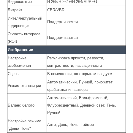
Видеосжатие
H.265/H.264+/H.264/MJPEG
Битрейт
CBR/VBR
Интеллектуальный
Поддерживается
кодировщик
Область интереса
Поддерживается
(ROI)
Изображение
Настройка
Регулировка яркости, резкости,
изображения
контрастности, насыщенности
Сцены
В помещении, на открытом воздухе
Автоматический, Ручной, приоритет
Режим экспозиции
срабатывания затвора
Автоматический, Вольфрамовый,
Баланс белого
Флуоресцентный, Дневной свет, Тень,
Ручной
Настройка режима
Авто, День, Ночь, Таймер
"День/ Ночь"