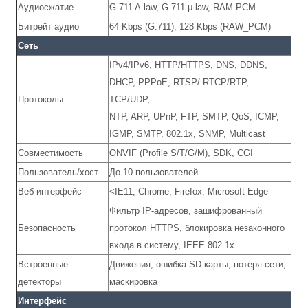
Аудиосжатие
G.711 A-law, G.711 μ-law, RAM PCM
Битрейт аудио
64 Kbps (G.711), 128 Kbps (RAW_PCM)
Сеть
IPv4/IPv6, HTTP/HTTPS, DNS, DDNS,
DHCP, PPPoE, RTSP/ RTCP/RTP,
Протоколы
TCP/UDP,
NTP, ARP, UPnP, FTP, SMTP, QoS, ICMP,
IGMP, SMTP, 802.1x, SNMP, Multicast
Совместимость
ONVIF (Profile S/T/G/M), SDK, CGI
Пользователь/хост
До 10 пользователей
Веб-интерфейс
<IE11, Chrome, Firefox, Microsoft Edge
Фильтр IP-адресов, зашифрованный
Безопасность
протокол HTTPS, блокировка незаконного
входа в систему, IEEE 802.1x
Встроенные
Движения, ошибка SD карты, потеря сети,
детекторы
маскировка
Интерфейс