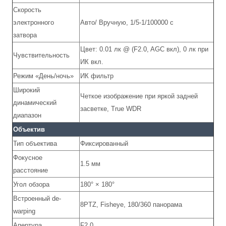
Скорость
электронного
Авто/ Вручную, 1/5-1/100000 с
затвора
Цвет: 0.01 лк @ (F2.0, AGC вкл), 0 лк при
Чувствительность
ИК вкл.
Режим «День/ночь»
ИК фильтр
Широкий
Четкое изображение при яркой задней
динамический
засветке, True WDR
диапазон
Объектив
Тип объектива
Фиксированный
Фокусное
1.5 мм
расстояние
Угол обзора
180° × 180°
Встроенный de-
8PTZ, Fisheye, 180/360 панорама
warping
Апертура
F2.0