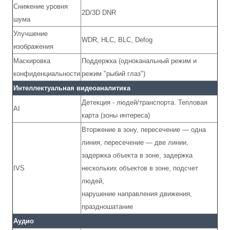
Снижение уровня
2D/3D DNR
шума
Улучшение
WDR, HLC, BLC, Defog
изображения
Маскировка
Поддержка (одноканальный режим и
конфиденциальности
режим "рыбий глаз")
Интеллектуальная видеоаналитика
Детекция - людей/транспорта. Тепловая
AI
карта (зоны интереса)
Вторжение в зону, пересечение — одна
линия, пересечение — две линии,
задержка объекта в зоне, задержка
IVS
нескольких объектов в зоне, подсчет
людей,
нарушение направления движения,
праздношатание
Аудио