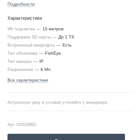
комплекте.
Подробности
Характеристики
ИК подсветка
—
15 метров
Поддержка SD-карты
—
До 1 Тб
Встроенный микрофон
—
Есть
Тип объектива
—
FishEye
Тип камеры
—
IP
Разрешение
—
6 Мп
Все характеристики
Актуальную цену и условия уточняйте у менеджера
Арт.
032528862