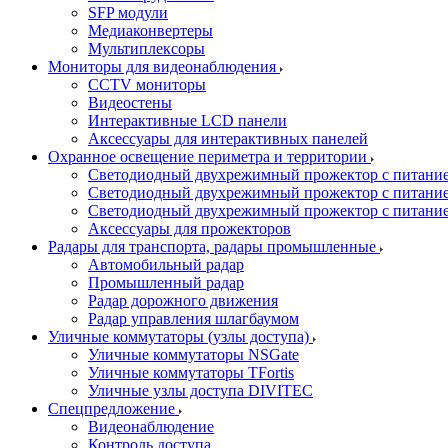
SFP модули
Медиаконвертеры
Мультиплексоры
Мониторы для видеонаблюдения
CCTV мониторы
Видеостены
Интерактивные LCD панели
Аксессуары для интерактивных панелей
Охранное освещение периметра и территории
Светодиодный двухрежимный прожектор с питан
Светодиодный двухрежимный прожектор с питан
Светодиодный двухрежимный прожектор с питани
Аксессуары для прожекторов
Радары для транспорта, радары промышленные
Автомобильный радар
Промышленный радар
Радар дорожного движения
Радар управления шлагбаумом
Уличные коммутаторы (узлы доступа)
Уличные коммутаторы NSGate
Уличные коммутаторы TFortis
Уличные узлы доступа DIVITEC
Спецпредложение
Видеонаблюдение
Контроль доступа