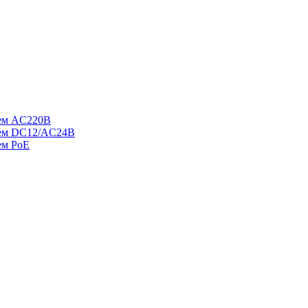
ием AC220В
ием DC12/AC24В
ем PoE