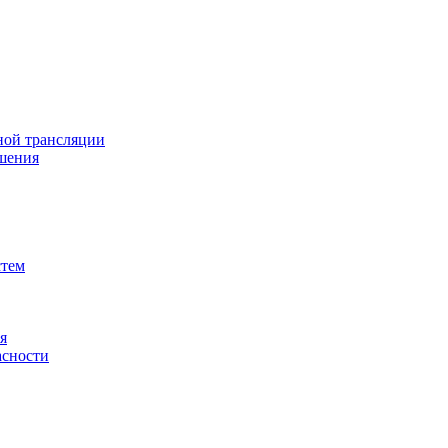
ной трансляции
шения
стем
я
асности