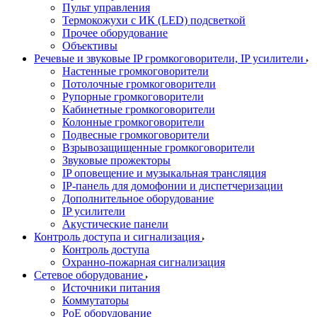
Пульт управления
Термокожухи с ИК (LED) подсветкой
Прочее оборудование
Объективы
Речевые и звуковые IP громкоговорители, IP усилители
Настенные громкоговорители
Потолочные громкоговорители
Рупорные громкоговорители
Кабинетные громкоговорители
Колонные громкоговорители
Подвесные громкоговорители
Взрывозащищенные громкоговорители
Звуковые прожекторы
IP оповещение и музыкальная трансляция
IP-панель для домофонии и диспетчеризации
Дополнительное оборудование
IP усилители
Акустические панели
Контроль доступа и сигнализация
Контроль доступа
Охранно-пожарная сигнализация
Сетевое оборудование
Источники питания
Коммутаторы
PoE оборудование