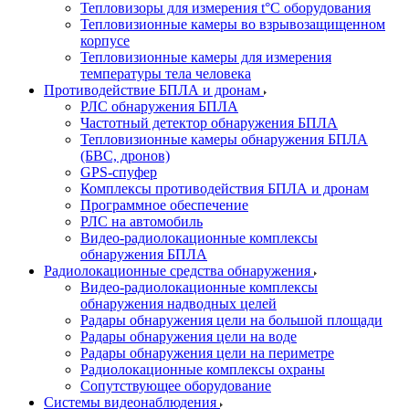
Тепловизоры для измерения t°С оборудования
Тепловизионные камеры во взрывозащищенном
корпусе
Тепловизионные камеры для измерения
температуры тела человека
Противодействие БПЛА и дронам
РЛС обнаружения БПЛА
Частотный детектор обнаружения БПЛА
Тепловизионные камеры обнаружения БПЛА
(БВС, дронов)
GPS-спуфер
Комплексы противодействия БПЛА и дронам
Программное обеспечение
РЛС на автомобиль
Видео-радиолокационные комплексы
обнаружения БПЛА
Радиолокационные средства обнаружения
Видео-радиолокационные комплексы
обнаружения надводных целей
Радары обнаружения цели на большой площади
Радары обнаружения цели на воде
Радары обнаружения цели на периметре
Радиолокационные комплексы охраны
Сопутствующее оборудование
Системы видеонаблюдения