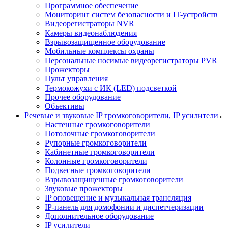
Программное обеспечение
Мониторинг систем безопасности и IT-устройств
Видеорегистраторы NVR
Камеры видеонаблюдения
Взрывозащищенное оборудование
Мобильные комплексы охраны
Персональные носимые видеорегистраторы PVR
Прожекторы
Пульт управления
Термокожухи с ИК (LED) подсветкой
Прочее оборудование
Объективы
Речевые и звуковые IP громкоговорители, IP усилители
Настенные громкоговорители
Потолочные громкоговорители
Рупорные громкоговорители
Кабинетные громкоговорители
Колонные громкоговорители
Подвесные громкоговорители
Взрывозащищенные громкоговорители
Звуковые прожекторы
IP оповещение и музыкальная трансляция
IP-панель для домофонии и диспетчеризации
Дополнительное оборудование
IP усилители