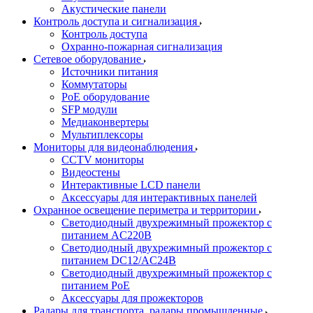
Акустические панели
Контроль доступа и сигнализация
Контроль доступа
Охранно-пожарная сигнализация
Сетевое оборудование
Источники питания
Коммутаторы
PoE оборудование
SFP модули
Медиаконвертеры
Мультиплексоры
Мониторы для видеонаблюдения
CCTV мониторы
Видеостены
Интерактивные LCD панели
Аксессуары для интерактивных панелей
Охранное освещение периметра и территории
Светодиодный двухрежимный прожектор с
питанием AC220В
Светодиодный двухрежимный прожектор с
питанием DC12/AC24В
Светодиодный двухрежимный прожектор с
питанием PoE
Аксессуары для прожекторов
Радары для транспорта, радары промышленные