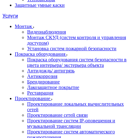
Защитные умные каски
Услуги
Монтаж
Видеонаблюдения
Монтаж СКУД (систем контроля и управления
доступом)
Установка систем пожарной безопасности
Покраска оборудования
Покраска оборудования систем безопасности в
цвета интерьера/ экстерьера объекта
Антидождь/ антигрязь
Антикоррозия
Брендирование
Лакозащитное покрытие
Реставрация
Проектирование
Проектирование локальных вычислительных
сетей
Проектирование сетей связи
Проектирование систем IP-оповещения и
музыкальной трансляции
Проектирование систем автоматического
пожаротушения