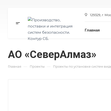
129329, г. Мо
Главная
АО «СеверАлмаз»
—
—
Главная
Проекты
Проекты по установке систем ви