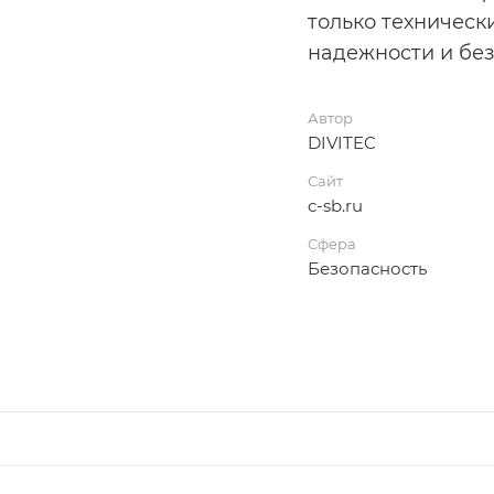
только техническ
надежности и без
Автор
DIVITEC
Сайт
c-sb.ru
Сфера
Безопасность