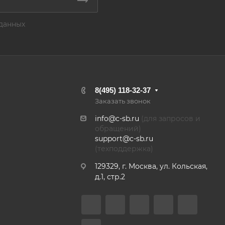
данных
8(495) 118-32-37
Заказать звонок
info@c-sb.ru
(для запросов и
обращений)
support@c-sb.ru
(техподдержка)
129329, г. Москва, ул. Кольская,
д.1, стр.2