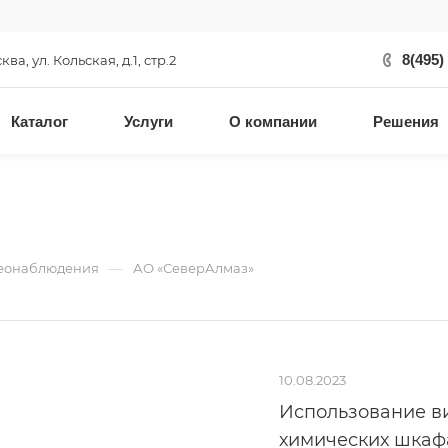
8(495)
сква, ул. Кольская, д.1, стр.2
Каталог
Услуги
О компании
Решения
—
деонаблюдения
АО «СеверАлмаз»
10.08.2023
Использование в
химических шкафа