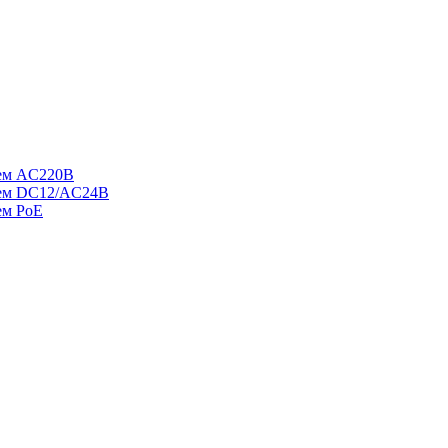
ием AC220В
ием DC12/AC24В
ем PoE