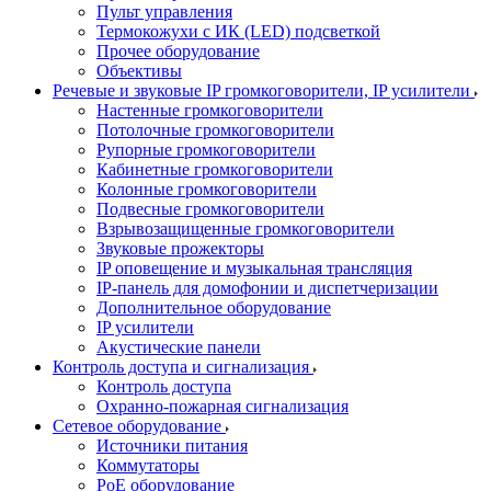
Пульт управления
Термокожухи с ИК (LED) подсветкой
Прочее оборудование
Объективы
Речевые и звуковые IP громкоговорители, IP усилители
Настенные громкоговорители
Потолочные громкоговорители
Рупорные громкоговорители
Кабинетные громкоговорители
Колонные громкоговорители
Подвесные громкоговорители
Взрывозащищенные громкоговорители
Звуковые прожекторы
IP оповещение и музыкальная трансляция
IP-панель для домофонии и диспетчеризации
Дополнительное оборудование
IP усилители
Акустические панели
Контроль доступа и сигнализация
Контроль доступа
Охранно-пожарная сигнализация
Сетевое оборудование
Источники питания
Коммутаторы
PoE оборудование