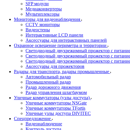
SFP модули
Медиаконвертеры
Мультиплексоры
Мониторы для видеонаблюдения
CCTV мониторы
Видеостены
Интерактивные LCD панели
Аксессуары для интерактивных панелей
Охранное освещение периметра и территории
Светодиодный двухрежимный прожектор с питан
Светодиодный двухрежимный прожектор с питан
Светодиодный двухрежимный прожектор с питани
Аксессуары для прожекторов
Радары для транспорта, радары промышленные
Автомобильный радар
Промышленный радар
Радар дорожного движения
Радар управления шлагбаумом
Уличные коммутаторы (узлы доступа)
Уличные коммутаторы NSGate
Уличные коммутаторы TFortis
Уличные узлы доступа DIVITEC
Спецпредложение
Видеонаблюдение
Контроль доступа